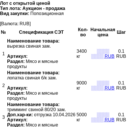
Лот с открытой ценой
Тип лота:
Аукцион - продажа
Вид закупки:
Попозиционная
[Валюта: RUB]
Кол-
Начальная
№
Спецификация СЭТ
Шаг
во
цена
Наименование товара:
вырезка свиная зам.
3400
░░░░
0.1
1
Артикул:
кг
░░░░ RUB
RUB
Раздел:
Мясо и мясные
продукты
Наименование товара:
лопатка свиная б/к зам.
9000
░░░░
0.1
2
Артикул:
кг
░░░░ RUB
RUB
Раздел:
Мясо и мясные
продукты
Наименование товара:
тримминг свиной 80/20 зам.
Доп.хар-ки:
отгрузка 10.04.2026
5000
░░░░
0.1
3
Артикул:
кг
░░░░ RUB
RUB
Раздел:
Мясо и мясные