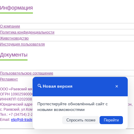
Информация
О компании
Политика конфиденциальности
Животноводство
Инструкция пользователя
Документы
Пользовательское соглашение
Регламент
×
🔍 Новая версия
ООО «Раевский мясокомбинат «Альшей-мясо»,
ОГРН 1090259000622
ИНН/КПП 0202008355 / 020201001
Протестируйте обновлённый сайт с
Юридический адрес: 452122, Республика Башкортостан, Альшеевский район,
новыми возможностями
с. Раевский, ул.Коммунистическая,18.
Тел.: +7 (34754) 2-26-70
Email:
etp@sti-trade.ru
Спросить позже
Перейти