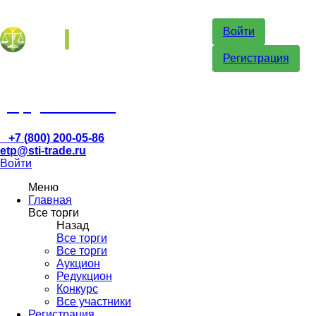
Войти
Регистрация
etp@sti-trade.ru
+7 (800) 200-05-86
etp@sti-trade.ru
Войти
Меню
Главная
Все торги
Назад
Все торги
Все торги
Аукцион
Редукцион
Конкурс
Все участники
Регистрация