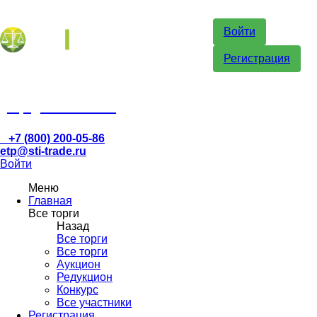
Войти
Регистрация
etp@sti-trade.ru
+7 (800) 200-05-86
etp@sti-trade.ru
Войти
Меню
Главная
Все торги
Назад
Все торги
Все торги
Аукцион
Редукцион
Конкурс
Все участники
Регистрация