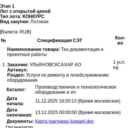
Этап 1
Лот с открытой ценой
Тип лота:
КОНКУРС
Вид закупки:
Лотовая
[Валюта: RUB]
Кол-
№
Спецификация СЭТ
во
Наименование товара:
Тех.документация и
проектные работы
1 усл.
1
Заказчик:
УЛЬЯНОВСКСАХАР АО
ед
Артикул:
Раздел:
Услуги по ремонту и техобслуживанию
оборудования
Производственное и технологическое
Каталог:
оборудование и з/ч
Дата
11.12.2025 16:20:13 (Время московское)
начала:
Дата
13.12.2025 00:00:00 (Время московское)
окончания:
Документы:
Карта партнера (новая).doc
Организатор