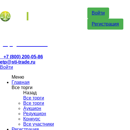
Войти
Регистрация
etp@sti-trade.ru
+7 (800) 200-05-86
etp@sti-trade.ru
Войти
Меню
Главная
Все торги
Назад
Все торги
Все торги
Аукцион
Редукцион
Конкурс
Все участники
Регистрация