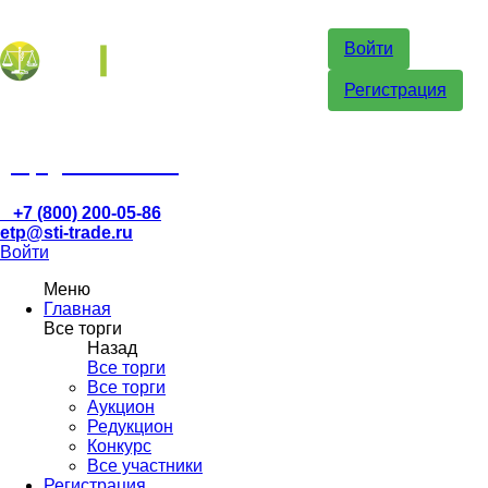
Войти
Регистрация
etp@sti-trade.ru
+7 (800) 200-05-86
etp@sti-trade.ru
Войти
Меню
Главная
Все торги
Назад
Все торги
Все торги
Аукцион
Редукцион
Конкурс
Все участники
Регистрация