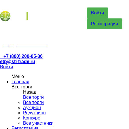
Войти
Регистрация
etp@sti-trade.ru
+7 (800) 200-05-86
etp@sti-trade.ru
Войти
Меню
Главная
Все торги
Назад
Все торги
Все торги
Аукцион
Редукцион
Конкурс
Все участники
Регистрация