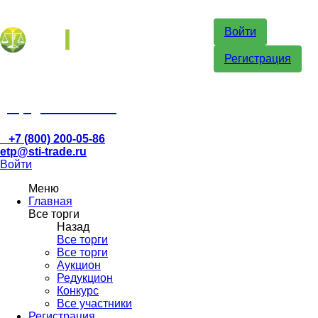
Войти
Регистрация
etp@sti-trade.ru
+7 (800) 200-05-86
etp@sti-trade.ru
Войти
Меню
Главная
Все торги
Назад
Все торги
Все торги
Аукцион
Редукцион
Конкурс
Все участники
Регистрация