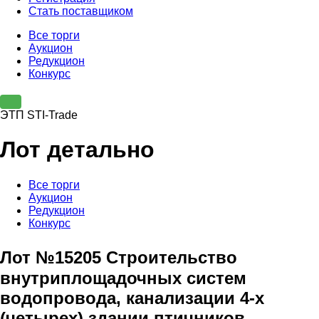
Стать поставщиком
Все торги
Аукцион
Редукцион
Конкурс
ЭТП STI-Trade
Лот детально
Все торги
Аукцион
Редукцион
Конкурс
Лот №15205 Строительство
внутриплощадочных систем
водопровода, канализации 4-х
(четырех) здании птичников