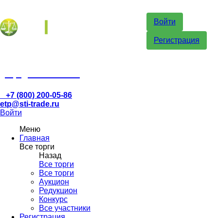
Войти
Регистрация
etp@sti-trade.ru
+7 (800) 200-05-86
etp@sti-trade.ru
Войти
Меню
Главная
Все торги
Назад
Все торги
Все торги
Аукцион
Редукцион
Конкурс
Все участники
Регистрация