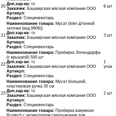
Доп.хар-ки:
тз
20
6 шт
Заказчик:
Башкирская мясная компания ООО
Артикул:
Раздел:
Специнвентарь
Наименование товара:
Мусат (IsIer д/тонкой
заточки (код.9906))
Доп.хар-ки:
тз
21
3 шт
Заказчик:
Башкирская мясная компания ООО
Артикул:
Раздел:
Специнвентарь
Наименование товара:
Пробирка Эппендорфа
(с крышкой) 500 шт
Доп.хар-ки:
тз
1
22
Заказчик:
Башкирская мясная компания ООО
упак
Артикул:
Раздел:
Специнвентарь
Наименование товара:
Мусат большой,
пластиковая ручка 35 см
Доп.хар-ки:
тз
23
2 шт
Заказчик:
Башкирская мясная компания ООО
Артикул:
Раздел:
Специнвентарь
Наименование товара:
Пробирка вакумная
Rustech с активатором свертывания для