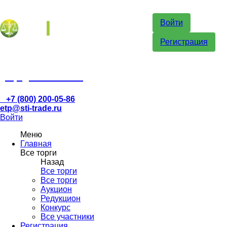
Войти
Регистрация
etp@sti-trade.ru
+7 (800) 200-05-86
etp@sti-trade.ru
Войти
Меню
Главная
Все торги
Назад
Все торги
Все торги
Аукцион
Редукцион
Конкурс
Все участники
Регистрация