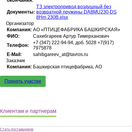
окончания:
ТЗ электропривод воздушный без
Документы:
возвратной пружины DA8MU230-DS
8Hm 230B.xlsx
Организатор
Компания:
АО «ПТИЦЕФАБРИКА БАШКИРСКАЯ»
ФИО:
Сахибгареев Артур Тимерханович
+7 (347) 222-94-94, доб. 5028 +7(917)
Телефон:
7975878
E-Mail:
sahibgareev_at@tavros.ru
Заказчик
Компания:
Башкирская птицефабрика, АО
Принять участие
Клиентам и партнерам
Стать поставщиком