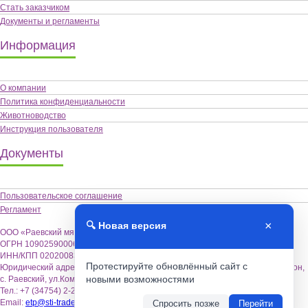
Стать заказчиком
Документы и регламенты
Информация
О компании
Политика конфиденциальности
Животноводство
Инструкция пользователя
Документы
Пользовательское соглашение
Регламент
×
🔍 Новая версия
ООО «Раевский мясокомбинат «Альшей-мясо»,
ОГРН 1090259000622
ИНН/КПП 0202008355 / 020201001
Протестируйте обновлённый сайт с
Юридический адрес: 452122, Республика Башкортостан, Альшеевский район,
новыми возможностями
с. Раевский, ул.Коммунистическая,18.
Тел.: +7 (34754) 2-26-70
Email:
etp@sti-trade.ru
Спросить позже
Перейти