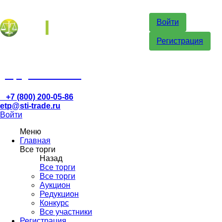
Войти
Регистрация
etp@sti-trade.ru
+7 (800) 200-05-86
etp@sti-trade.ru
Войти
Меню
Главная
Все торги
Назад
Все торги
Все торги
Аукцион
Редукцион
Конкурс
Все участники
Регистрация