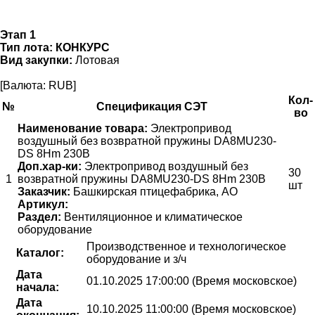
Этап 1
Тип лота:
КОНКУРС
Вид закупки:
Лотовая
[Валюта: RUB]
Кол-
№
Спецификация СЭТ
во
Наименование товара:
Электропривод
воздушный без возвратной пружины DA8MU230-
DS 8Hm 230B
Доп.хар-ки:
Электропривод воздушный без
30
1
возвратной пружины DA8MU230-DS 8Hm 230B
шт
Заказчик:
Башкирская птицефабрика, АО
Артикул:
Раздел:
Вентиляционное и климатическое
оборудование
Производственное и технологическое
Каталог:
оборудование и з/ч
Дата
01.10.2025 17:00:00 (Время московское)
начала:
Дата
10.10.2025 11:00:00 (Время московское)