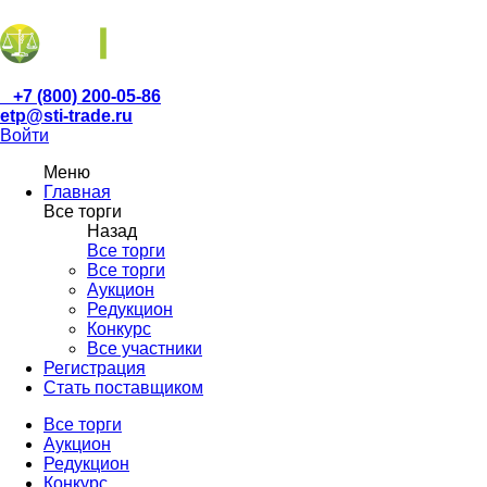
+7 (800) 200-05-86
etp@sti-trade.ru
Войти
Меню
Главная
Все торги
Назад
Все торги
Все торги
Аукцион
Редукцион
Конкурс
Все участники
Регистрация
Стать поставщиком
Все торги
Аукцион
Редукцион
Конкурс