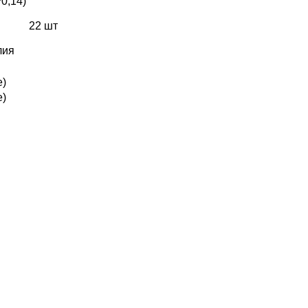
0,14)
22 шт
лия
е)
е)