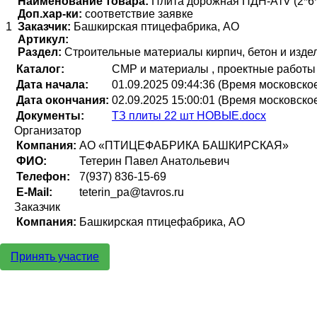
Наименование товара:
Плита дорожная ПДН-AтV (2*6*
Доп.хар-ки:
соответствие заявке
1
Заказчик:
Башкирская птицефабрика, АО
Артикул:
Раздел:
Строительные материалы кирпич, бетон и изде
Каталог:
СМР и материалы , проектные работы
Дата начала:
01.09.2025 09:44:36 (Время московско
Дата окончания:
02.09.2025 15:00:01 (Время московско
Документы:
ТЗ плиты 22 шт НОВЫЕ.docx
Организатор
Компания:
АО «ПТИЦЕФАБРИКА БАШКИРСКАЯ»
ФИО:
Тетерин Павел Анатольевич
Телефон:
7(937) 836-15-69
E-Mail:
teterin_pa@tavros.ru
Заказчик
Компания:
Башкирская птицефабрика, АО
Принять участие