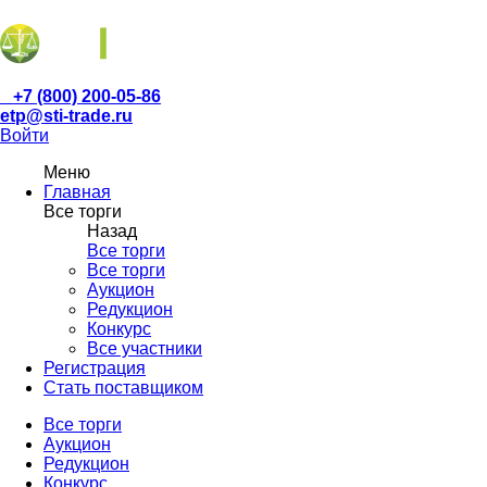
+7 (800) 200-05-86
etp@sti-trade.ru
Войти
Меню
Главная
Все торги
Назад
Все торги
Все торги
Аукцион
Редукцион
Конкурс
Все участники
Регистрация
Стать поставщиком
Все торги
Аукцион
Редукцион
Конкурс