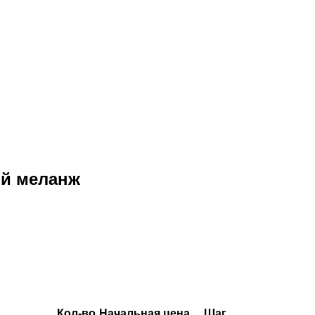
ой меланж
Кол-во
Начальная цена
Шаг