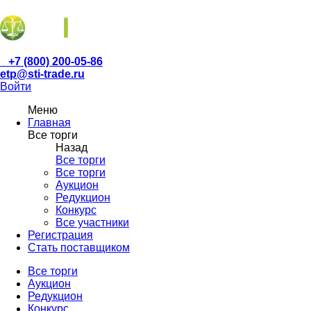
+7 (800) 200-05-86
etp@sti-trade.ru
Войти
Меню
Главная
Все торги
Назад
Все торги
Все торги
Аукцион
Редукцион
Конкурс
Все участники
Регистрация
Стать поставщиком
Все торги
Аукцион
Редукцион
Конкурс