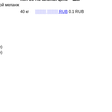
ой меланж
40 кг
░░░░ ░░░░ RUB
0.1 RUB
е)
е)