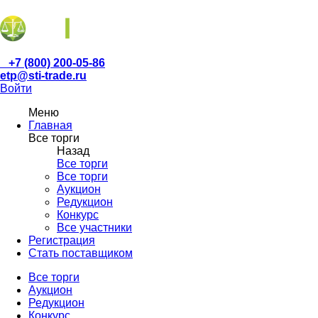
+7 (800) 200-05-86
etp@sti-trade.ru
Войти
Меню
Главная
Все торги
Назад
Все торги
Все торги
Аукцион
Редукцион
Конкурс
Все участники
Регистрация
Стать поставщиком
Все торги
Аукцион
Редукцион
Конкурс