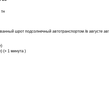
 тн
рованный шрот подсолнечный автотранспортом /в августе авт
е)
е)
(+ 1 минута )