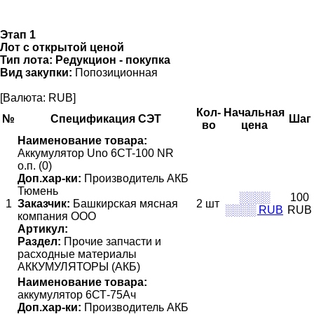
Этап 1
Лот с открытой ценой
Тип лота:
Редукцион - покупка
Вид закупки:
Попозиционная
[Валюта: RUB]
Кол-
Начальная
№
Спецификация СЭТ
Шаг
во
цена
Наименование товара:
Аккумулятор Uno 6CT-100 NR
о.п. (0)
Доп.хар-ки:
Производитель АКБ
Тюмень
░░░░
100
1
Заказчик:
Башкирская мясная
2 шт
░░░░ RUB
RUB
компания ООО
Артикул:
Раздел:
Прочие запчасти и
расходные материалы
АККУМУЛЯТОРЫ (АКБ)
Наименование товара:
аккумулятор 6СТ-75Ач
Доп.хар-ки:
Производитель АКБ