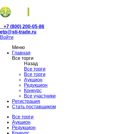
+7 (800) 200-05-86
etp@sti-trade.ru
Войти
Меню
Главная
Все торги
Назад
Все торги
Все торги
Аукцион
Редукцион
Конкурс
Все участники
Регистрация
Стать поставщиком
Все торги
Аукцион
Редукцион
Конкурс