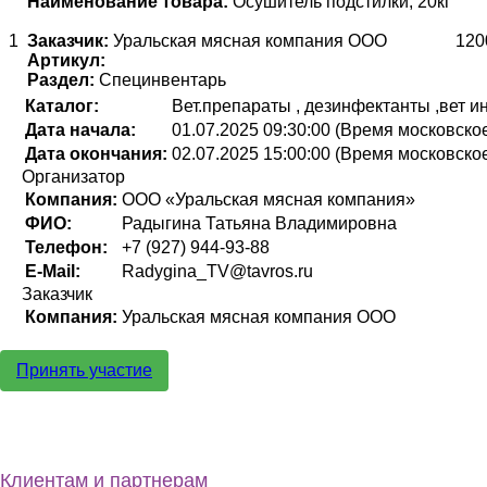
Наименование товара:
Осушитель подстилки, 20кг
1
Заказчик:
Уральская мясная компания ООО
120
Артикул:
Раздел:
Специнвентарь
Каталог:
Вет.препараты , дезинфектанты ,вет и
Дата начала:
01.07.2025 09:30:00 (Время московско
Дата окончания:
02.07.2025 15:00:00 (Время московско
Организатор
Компания:
ООО «Уральская мясная компания»
ФИО:
Радыгина Татьяна Владимировна
Телефон:
+7 (927) 944-93-88
E-Mail:
Radygina_TV@tavros.ru
Заказчик
Компания:
Уральская мясная компания ООО
Принять участие
Клиентам и партнерам