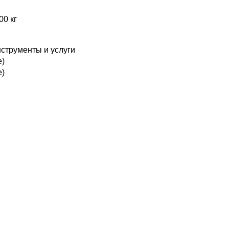
00 кг
нструменты и услуги
е)
е)