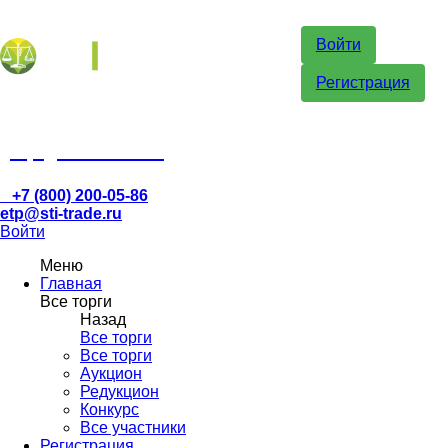
Войти
Регистрация
etp@sti-trade.ru
+7 (800) 200-05-86
etp@sti-trade.ru
Войти
Меню
Главная
Все торги
Назад
Все торги
Все торги
Аукцион
Редукцион
Конкурс
Все участники
Регистрация