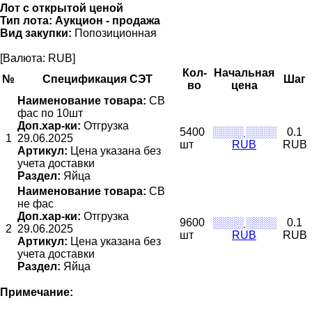
Лот с открытой ценой
Тип лота:
Аукцион - продажа
Вид закупки:
Попозиционная
[Валюта: RUB]
Кол-
Начальная
№
Спецификация СЭТ
Шаг
во
цена
Наименование товара:
СВ
фас по 10шт
Доп.хар-ки:
Отгрузка
5400
░░░░ ░░░░
0.1
1
29.06.2025
шт
RUB
RUB
Артикул:
Цена указана без
учета доставки
Раздел:
Яйца
Наименование товара:
СВ
не фас
Доп.хар-ки:
Отгрузка
9600
░░░░ ░░░░
0.1
2
29.06.2025
шт
RUB
RUB
Артикул:
Цена указана без
учета доставки
Раздел:
Яйца
Примечание: