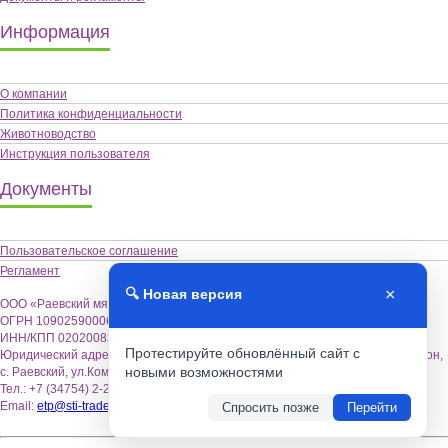
Информация
О компании
Политика конфиденциальности
Животноводство
Инструкция пользователя
Документы
Пользовательское соглашение
Регламент
×
🔍 Новая версия
ООО «Раевский мясокомбинат «Альшей-мясо»,
ОГРН 1090259000622
ИНН/КПП 0202008355 / 020201001
Протестируйте обновлённый сайт с
Юридический адрес: 452122, Республика Башкортостан, Альшеевский район,
новыми возможностями
с. Раевский, ул.Коммунистическая,18.
Тел.: +7 (34754) 2-26-70
Email:
etp@sti-trade.ru
Спросить позже
Перейти