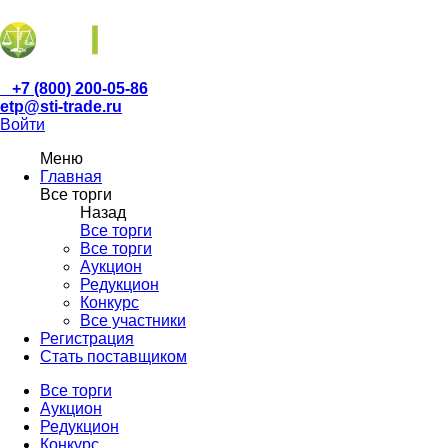
+7 (800) 200-05-86
etp@sti-trade.ru
Войти
Меню
Главная
Все торги
Назад
Все торги
Все торги
Аукцион
Редукцион
Конкурс
Все участники
Регистрация
Стать поставщиком
Все торги
Аукцион
Редукцион
Конкурс