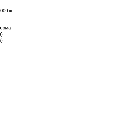
000 кг
корма
е)
е)