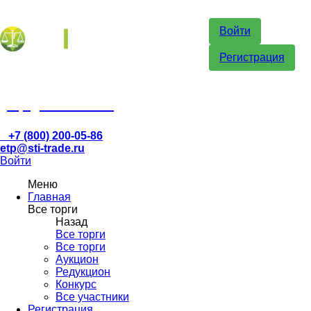
Войти
Регистрация
etp@sti-trade.ru
+7 (800) 200-05-86
etp@sti-trade.ru
Войти
Меню
Главная
Все торги
Назад
Все торги
Все торги
Аукцион
Редукцион
Конкурс
Все участники
Регистрация