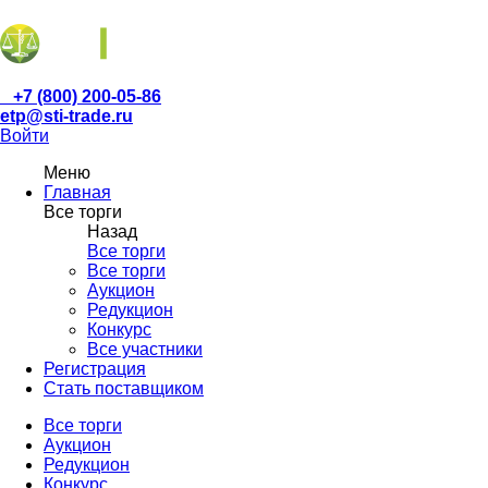
+7 (800) 200-05-86
etp@sti-trade.ru
Войти
Меню
Главная
Все торги
Назад
Все торги
Все торги
Аукцион
Редукцион
Конкурс
Все участники
Регистрация
Стать поставщиком
Все торги
Аукцион
Редукцион
Конкурс