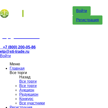
Войти
Регистрация
etp@sti-trade.ru
+7 (800) 200-05-86
etp@sti-trade.ru
Войти
Меню
Главная
Все торги
Назад
Все торги
Все торги
Аукцион
Редукцион
Конкурс
Все участники
Регистрация