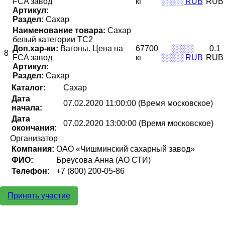
FCA завод
кг
░░░░ RUB
RUB
Артикул:
Раздел:
Сахар
Наименование товара:
Сахар
белый категории ТС2
Доп.хар-ки:
Вагоны. Цена на
67700
░░░░
0.1
8
FCA завод
кг
░░░░ RUB
RUB
Артикул:
Раздел:
Сахар
Каталог:
Сахар
Дата
07.02.2020 11:00:00 (Время московское)
начала:
Дата
07.02.2020 13:00:00 (Время московское)
окончания:
Организатор
Компания:
ОАО «Чишминский сахарный завод»
ФИО:
Бреусова Анна (АО СТИ)
Телефон:
+7 (800) 200-05-86
Принять участие