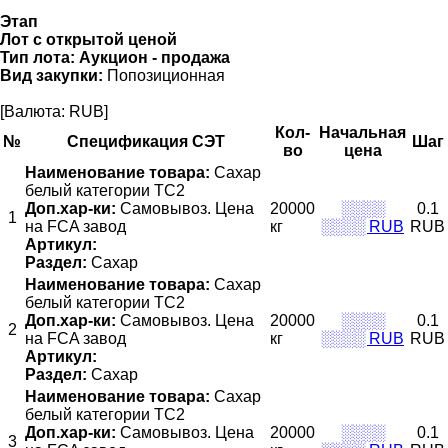
Этап
Лот с открытой ценой
Тип лота:
Аукцион - продажа
Вид закупки:
Попозиционная
[Валюта: RUB]
Кол-
Начальная
№
Спецификация СЭТ
Шаг
во
цена
Наименование товара:
Сахар
белый категории ТС2
Доп.хар-ки:
Самовывоз. Цена
20000
░░░░
0.1
1
на FCA завод
кг
░░░░ RUB
RUB
Артикул:
Раздел:
Сахар
Наименование товара:
Сахар
белый категории ТС2
Доп.хар-ки:
Самовывоз. Цена
20000
░░░░
0.1
2
на FCA завод
кг
░░░░ RUB
RUB
Артикул:
Раздел:
Сахар
Наименование товара:
Сахар
белый категории ТС2
Доп.хар-ки:
Самовывоз. Цена
20000
░░░░
0.1
3