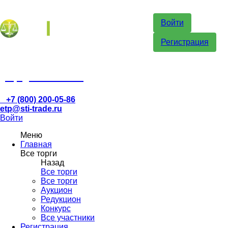
Войти
Регистрация
etp@sti-trade.ru
+7 (800) 200-05-86
etp@sti-trade.ru
Войти
Меню
Главная
Все торги
Назад
Все торги
Все торги
Аукцион
Редукцион
Конкурс
Все участники
Регистрация