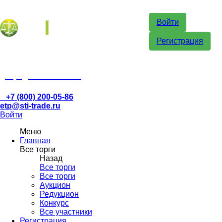
Войти
Регистрация
etp@sti-trade.ru
+7 (800) 200-05-86
etp@sti-trade.ru
Войти
Меню
Главная
Все торги
Назад
Все торги
Все торги
Аукцион
Редукцион
Конкурс
Все участники
Регистрация