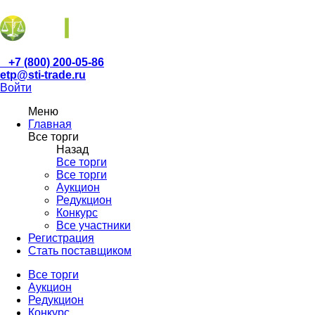
+7 (800) 200-05-86
etp@sti-trade.ru
Войти
Меню
Главная
Все торги
Назад
Все торги
Все торги
Аукцион
Редукцион
Конкурс
Все участники
Регистрация
Стать поставщиком
Все торги
Аукцион
Редукцион
Конкурс