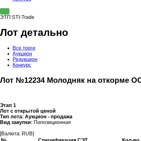
ЭТП STI-Trade
Лот детально
Все торги
Аукцион
Редукцион
Конкурс
Лот №12234 Молодняк на откорме О
Этап 1
Лот с открытой ценой
Тип лота:
Аукцион - продажа
Вид закупки:
Попозиционная
[Валюта: RUB]
№
Спецификация СЭТ
Кол-во