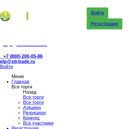
Войти
Регистрация
etp@sti-trade.ru
+7 (800) 200-05-86
etp@sti-trade.ru
Войти
Меню
Главная
Все торги
Назад
Все торги
Все торги
Аукцион
Редукцион
Конкурс
Все участники
Регистрация