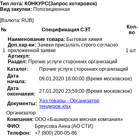
Тип лота:
КОНКУРС(Запрос котировок)
Вид закупки:
Попозиционная
[Валюта: RUB]
Кол-
№
Спецификация СЭТ
во
Наименование товара:
Бытовая химия
Доп.хар-ки:
Заявки присылать строго согласно
1
приложенной заявке
1 шт
Артикул:
Раздел:
Прочие услуги сторонних организаций
Каталог:
Прочие услуги сторонних организаций
Дата
09.01.2020 16:00:00 (Время московское)
начала:
Дата
27.01.2020 23:59:00 (Время московское)
окончания:
Хоз.товары - Организатор
Документы:
тендеров.xlsx
Организатор
Компания:
ООО «Башкирская мясная компания»
ФИО:
Бреусова Анна (АО СТИ)
Телефон:
+7 (800) 200-05-86