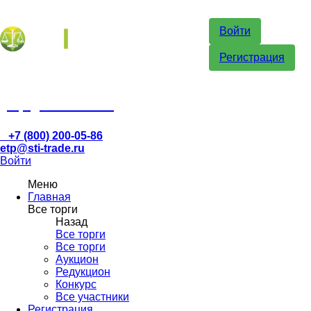
Войти
Регистрация
etp@sti-trade.ru
+7 (800) 200-05-86
etp@sti-trade.ru
Войти
Меню
Главная
Все торги
Назад
Все торги
Все торги
Аукцион
Редукцион
Конкурс
Все участники
Регистрация