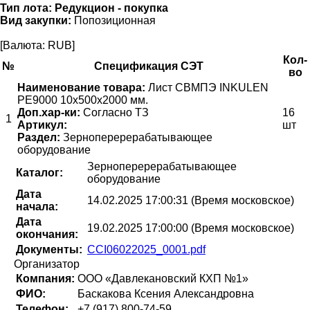
Тип лота:
Редукцион - покупка
Вид закупки:
Попозиционная
[Валюта: RUB]
Кол-
№
Спецификация СЭТ
во
Наименование товара:
Лист СВМПЭ INKULEN
PE9000 10х500х2000 мм.
Доп.хар-ки:
Согласно ТЗ
16
1
Артикул:
шт
Раздел:
Зерноперерерабатывающее
оборудование
Зерноперерерабатывающее
Каталог:
оборудование
Дата
14.02.2025 17:00:31 (Время московское)
начала:
Дата
19.02.2025 17:00:00 (Время московское)
окончания:
Документы:
CCI06022025_0001.pdf
Организатор
Компания:
ООО «Давлекановский КХП №1»
ФИО:
Баскакова Ксения Александровна
Телефон:
+7 (917) 800-74-59