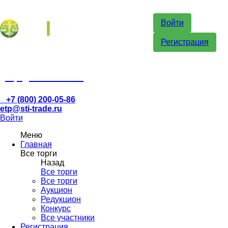
Войти
Регистрация
etp@sti-trade.ru
+7 (800) 200-05-86
etp@sti-trade.ru
Войти
Меню
Главная
Все торги
Назад
Все торги
Все торги
Аукцион
Редукцион
Конкурс
Все участники
Регистрация