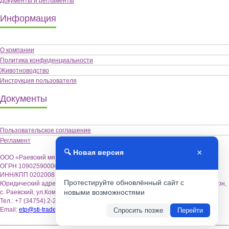
Документы и регламенты
Информация
О компании
Политика конфиденциальности
Животноводство
Инструкция пользователя
Документы
Пользовательское соглашение
Регламент
×
🔍 Новая версия
ООО «Раевский мясокомбинат «Альшей-мясо»,
ОГРН 1090259000622
ИНН/КПП 0202008355 / 020201001
Протестируйте обновлённый сайт с
Юридический адрес: 452122, Республика Башкортостан, Альшеевский район,
новыми возможностями
с. Раевский, ул.Коммунистическая,18.
Тел.: +7 (34754) 2-26-70
Email:
etp@sti-trade.ru
Спросить позже
Перейти