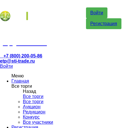
Войти
Регистрация
etp@sti-trade.ru
+7 (800) 200-05-86
etp@sti-trade.ru
Войти
Меню
Главная
Все торги
Назад
Все торги
Все торги
Аукцион
Редукцион
Конкурс
Все участники
Регистрация