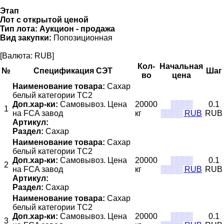
Этап
Лот с открытой ценой
Тип лота:
Аукцион - продажа
Вид закупки:
Попозиционная
[Валюта: RUB]
Кол-
Начальная
№
Спецификация СЭТ
Шаг
во
цена
Наименование товара:
Сахар
белый категории ТС2
Доп.хар-ки:
Самовывоз. Цена
20000
░░░░
0.1
1
на FCA завод
кг
░░░░ RUB
RUB
Артикул:
Раздел:
Сахар
Наименование товара:
Сахар
белый категории ТС2
Доп.хар-ки:
Самовывоз. Цена
20000
░░░░
0.1
2
на FCA завод
кг
░░░░ RUB
RUB
Артикул:
Раздел:
Сахар
Наименование товара:
Сахар
белый категории ТС2
Доп.хар-ки:
Самовывоз. Цена
20000
░░░░
0.1
3