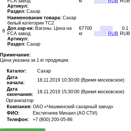
FCA завод
кг
░░░░ RUB
RUB
Артикул:
Раздел:
Сахар
Наименование товара:
Сахар
белый категории ТС2
Доп.хар-ки:
Вагоны. Цена на
67700
░░░░
0.1
8
FCA завод
кг
░░░░ RUB
RUB
Артикул:
Раздел:
Сахар
Примечание:
Цена указана за 1 кг продукции.
Каталог:
Сахар
Дата
18.11.2019 10:30:00 (Время московское)
начала:
Дата
18.11.2019 15:30:00 (Время московское)
окончания:
Организатор
Компания:
ОАО «Чишминский сахарный завод»
ФИО:
Евстигнеев Михаил (АО СТИ)
Телефон:
+7 (800) 200-05-86