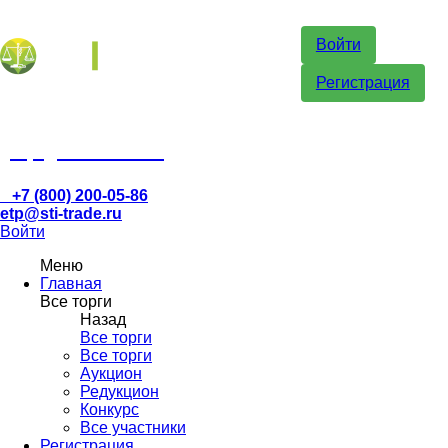
Войти
Регистрация
etp@sti-trade.ru
+7 (800) 200-05-86
etp@sti-trade.ru
Войти
Меню
Главная
Все торги
Назад
Все торги
Все торги
Аукцион
Редукцион
Конкурс
Все участники
Регистрация