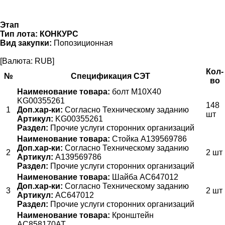
Этап
Тип лота:
КОНКУРС
Вид закупки:
Попозиционная
[Валюта: RUB]
Кол-
№
Спецификация СЭТ
во
Наименование товара:
болт М10Х40
KG00355261
148
1
Доп.хар-ки:
Согласно Техническому заданию
шт
Артикул:
KG00355261
Раздел:
Прочие услуги сторонних организаций
Наименование товара:
Стойка A139569786
Доп.хар-ки:
Согласно Техническому заданию
2
2 шт
Артикул:
A139569786
Раздел:
Прочие услуги сторонних организаций
Наименование товара:
Шайба AC647012
Доп.хар-ки:
Согласно Техническому заданию
3
2 шт
Артикул:
AC647012
Раздел:
Прочие услуги сторонних организаций
Наименование товара:
Кронштейн
АС858170АТ