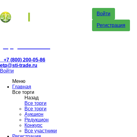
Войти
Регистрация
etp@sti-trade.ru
+7 (800) 200-05-86
etp@sti-trade.ru
Войти
Меню
Главная
Все торги
Назад
Все торги
Все торги
Аукцион
Редукцион
Конкурс
Все участники
Регистрация