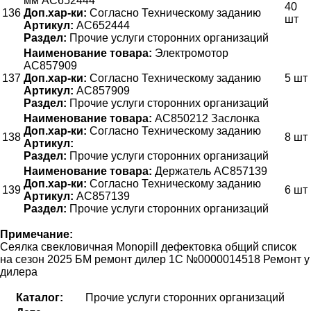
мм АС652444
40
136
Доп.хар-ки:
Согласно Техническому заданию
шт
Артикул:
АС652444
Раздел:
Прочие услуги сторонних организаций
Наименование товара:
Электромотор
AC857909
137
Доп.хар-ки:
Согласно Техническому заданию
5 шт
Артикул:
AC857909
Раздел:
Прочие услуги сторонних организаций
Наименование товара:
АС850212 Заслонка
Доп.хар-ки:
Согласно Техническому заданию
138
8 шт
Артикул:
Раздел:
Прочие услуги сторонних организаций
Наименование товара:
Держатель AC857139
Доп.хар-ки:
Согласно Техническому заданию
139
6 шт
Артикул:
AC857139
Раздел:
Прочие услуги сторонних организаций
Примечание:
Сеялка свекловичная Monopill дефектовка общий список
на сезон 2025 БМ ремонт дилер 1С №0000014518 Ремонт у
дилера
Каталог:
Прочие услуги сторонних организаций