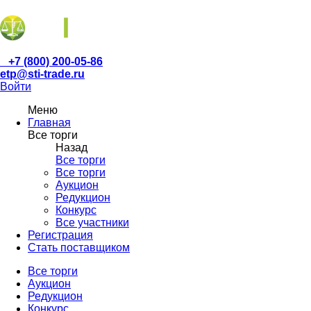
+7 (800) 200-05-86
etp@sti-trade.ru
Войти
Меню
Главная
Все торги
Назад
Все торги
Все торги
Аукцион
Редукцион
Конкурс
Все участники
Регистрация
Стать поставщиком
Все торги
Аукцион
Редукцион
Конкурс