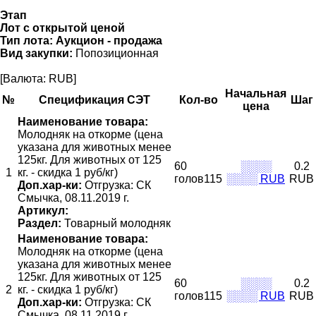
Этап
Лот с открытой ценой
Тип лота:
Аукцион - продажа
Вид закупки:
Попозиционная
[Валюта: RUB]
Начальная
№
Спецификация СЭТ
Кол-во
Шаг
цена
Наименование товара:
Молодняк на откорме (цена
указана для животных менее
125кг. Для животных от 125
60
░░░░
0.2
1
кг. - скидка 1 руб/кг)
голов115
░░░░ RUB
RUB
Доп.хар-ки:
Отгрузка: СК
Смычка, 08.11.2019 г.
Артикул:
Раздел:
Товарный молодняк
Наименование товара:
Молодняк на откорме (цена
указана для животных менее
125кг. Для животных от 125
60
░░░░
0.2
2
кг. - скидка 1 руб/кг)
голов115
░░░░ RUB
RUB
Доп.хар-ки:
Отгрузка: СК
Смычка, 08.11.2019 г.