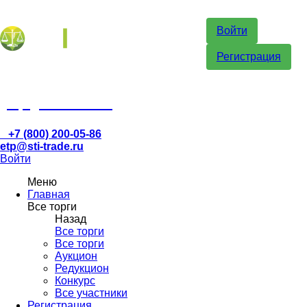
Войти
Регистрация
etp@sti-trade.ru
+7 (800) 200-05-86
etp@sti-trade.ru
Войти
Меню
Главная
Все торги
Назад
Все торги
Все торги
Аукцион
Редукцион
Конкурс
Все участники
Регистрация