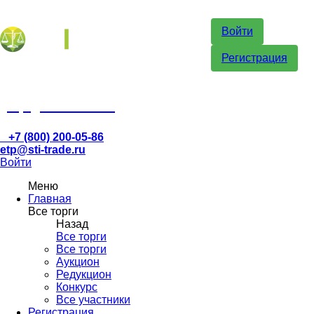
Войти
Регистрация
etp@sti-trade.ru
+7 (800) 200-05-86
etp@sti-trade.ru
Войти
Меню
Главная
Все торги
Назад
Все торги
Все торги
Аукцион
Редукцион
Конкурс
Все участники
Регистрация