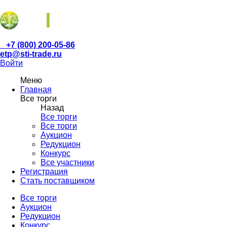
+7 (800) 200-05-86
etp@sti-trade.ru
Войти
Меню
Главная
Все торги
Назад
Все торги
Все торги
Аукцион
Редукцион
Конкурс
Все участники
Регистрация
Стать поставщиком
Все торги
Аукцион
Редукцион
Конкурс