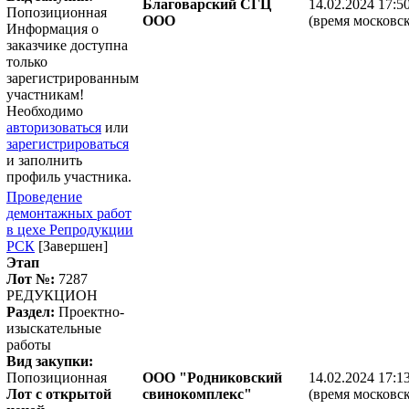
Благоварский СГЦ
14.02.2024 17:5
Попозиционная
ООО
(время московск
Информация о
заказчике доступна
только
зарегистрированным
участникам!
Необходимо
авторизоваться
или
зарегистрироваться
и заполнить
профиль участника.
Проведение
демонтажных работ
в цехе Репродукции
РСК
[Завершен]
Этап
Лот №:
7287
РЕДУКЦИОН
Раздел:
Проектно-
изыскательные
работы
Вид закупки:
Попозиционная
ООО "Родниковский
14.02.2024 17:1
Лот с открытой
свинокомплекс"
(время московск