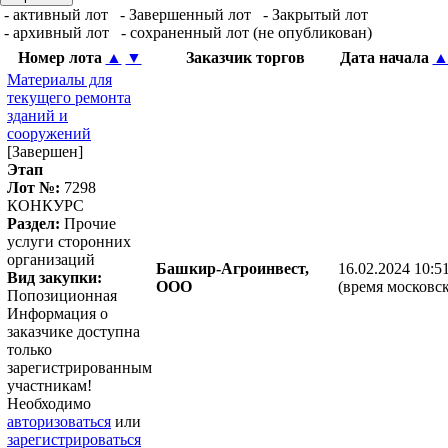
- активный лот
- Завершенный лот
- Закрытый лот
- архивный лот
- сохраненный лот (не опубликован)
Номер лота
▲
▼
Заказчик торгов
Дата начала
Материалы для
текущего ремонта
зданий и
сооружений
[Завершен]
Этап
Лот №:
7298
КОНКУРС
Раздел:
Прочие
услуги сторонних
организаций
Башкир-Агроинвест,
16.02.2024 10:5
Вид закупки:
ООО
(время московск
Попозиционная
Информация о
заказчике доступна
только
зарегистрированным
участникам!
Необходимо
авторизоваться
или
зарегистрироваться