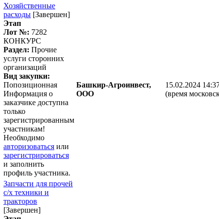
Хозяйственные
расходы
[Завершен]
Этап
Лот №:
7282
КОНКУРС
Раздел:
Прочие
услуги сторонних
организаций
Вид закупки:
Попозиционная
Башкир-Агроинвест,
15.02.2024 14:3
Информация о
ООО
(время московск
заказчике доступна
только
зарегистрированным
участникам!
Необходимо
авторизоваться
или
зарегистрироваться
и заполнить
профиль участника.
Запчасти для прочей
с/х техники и
тракторов
[Завершен]
Этап