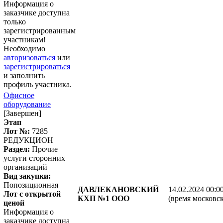
Информация о
заказчике доступна
только
зарегистрированным
участникам!
Необходимо
авторизоваться
или
зарегистрироваться
и заполнить
профиль участника.
Офисное
оборудование
[Завершен]
Этап
Лот №:
7285
РЕДУКЦИОН
Раздел:
Прочие
услуги сторонних
организаций
Вид закупки:
Попозиционная
ДАВЛЕКАНОВСКИЙ
14.02.2024 00:0
Лот с открытой
КХП №1 ООО
(время московск
ценой
Информация о
заказчике доступна