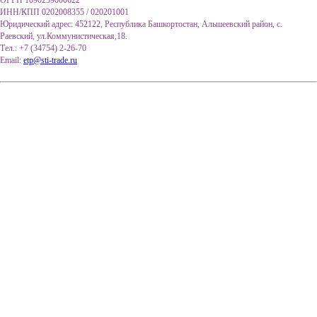
ИНН/КПП 0202008355 / 020201001
Юридический адрес: 452122, Республика Башкортостан, Альшеевский район, с.
Раевский, ул.Коммунистическая,18.
Тел.: +7 (34754) 2-26-70
Email:
etp@sti-trade.ru