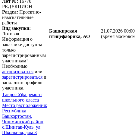
Лот №:
16770
РЕДУКЦИОН
Раздел:
Проектно-
изыскательные
работы
Вид закупки:
Башкирская
21.07.2026 00:00
Лотовая
птицефабрика, АО
(время московск
Информация о
заказчике доступна
только
зарегистрированным
участникам!
Необходимо
авторизоваться
или
зарегистрироваться
и
заполнить профиль
участника.
Таврос Уфа ремонт
школьного класса
Место расположения:
Республика
Башкортостан,
Чишминский район,
с.Шингак-Куль, ул.
Школьная, дом 3