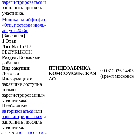
зарегистрироваться
и
заполнить профиль
участника.
Монокальцийфосфат
40тн, поставка июль-
август 2026г
[Завершен]
1 Этап
Лот №:
16717
РЕДУКЦИОН
Раздел:
Кормовые
добавки
Вид закупки:
ПТИЦЕФАБРИКА
09.07.2026 14:05
Лотовая
КОМСОМОЛЬСКАЯ
(время московск
Информация о
АО
заказчике доступна
только
зарегистрированным
участникам!
Необходимо
авторизоваться
или
зарегистрироваться
и
заполнить профиль
участника.
<
1
2
3
4
5
...
155
156
>