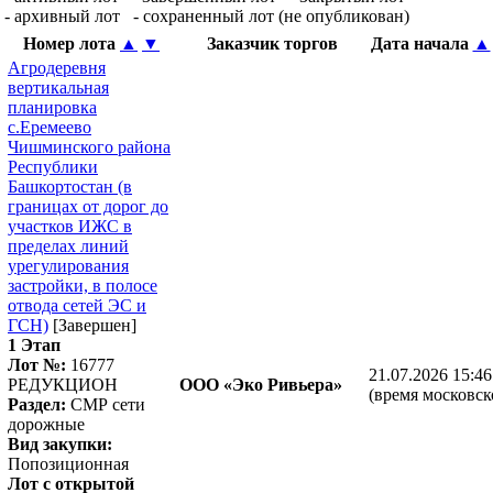
- архивный лот
- сохраненный лот (не опубликован)
Номер лота
▲
▼
Заказчик торгов
Дата начала
▲
Агродеревня
вертикальная
планировка
с.Еремеево
Чишминского района
Республики
Башкортостан (в
границах от дорог до
участков ИЖС в
пределах линий
урегулирования
застройки, в полосе
отвода сетей ЭС и
ГСН)
[Завершен]
1 Этап
Лот №:
16777
21.07.2026 15:46
РЕДУКЦИОН
ООО «Эко Ривьера»
(время московск
Раздел:
СМР сети
дорожные
Вид закупки:
Попозиционная
Лот с открытой