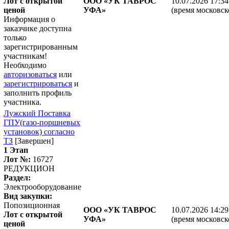
Лот с открытой
ООО «УК ТАВРОС
10.07.2026 17:34
ценой
УФА»
(время московск
Информация о
заказчике доступна
только
зарегистрированным
участникам!
Необходимо
авторизоваться
или
зарегистрироваться
и
заполнить профиль
участника.
Лужский Поставка
ГПУ(газо-поршневых
установок) согласно
ТЗ
[Завершен]
1 Этап
Лот №:
16727
РЕДУКЦИОН
Раздел:
Электрооборудование
Вид закупки:
Попозиционная
ООО «УК ТАВРОС
10.07.2026 14:29
Лот с открытой
УФА»
(время московск
ценой