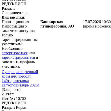
РЕДУКЦИОН
Раздел:
Специнвентарь
Вид закупки:
Попозиционная
Башкирская
17.07.2026 10:30
Информация о
птицефабрика, АО
(время московск
заказчике доступна
только
зарегистрированным
участникам!
Необходимо
авторизоваться
или
зарегистрироваться
и
заполнить профиль
участника.
Суперпрестартерный
корм для поросят
140тн, поставка
август-сентябрь 2026г
[Завершен]
2 Этап
Лот №:
16760
РЕДУКЦИОН
Раздел:
Корма