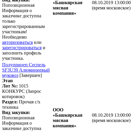
«Башкирская
08.10.2019 13:00:00
Попозиционная
мясная
(время московское)
Информация о
компания»
заказчике доступна
только
зарегистрированным
участникам!
Необходимо
авторизоваться
или
зарегистрироваться
и
заполнить профиль
участника.
Полуприцеп Сеспель
SF3U39 Алюминиевый
муковоз
[Завершен]
Этап
Лот №:
1015
КОНКУРС (Запрос
котировок)
Раздел:
Прочая с/х
техника
ООО
Вид закупки:
«Башкирская
08.10.2019 13:00:00
Попозиционная
мясная
(время московское)
Информация о
компания»
заказчике доступна