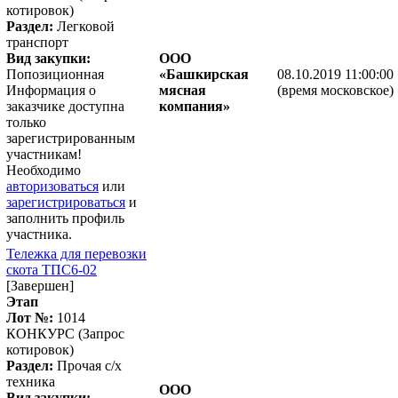
котировок)
Раздел:
Легковой
транспорт
Вид закупки:
ООО
Попозиционная
«Башкирская
08.10.2019 11:00:00
Информация о
мясная
(время московское)
заказчике доступна
компания»
только
зарегистрированным
участникам!
Необходимо
авторизоваться
или
зарегистрироваться
и
заполнить профиль
участника.
Тележка для перевозки
скота ТПС6-02
[Завершен]
Этап
Лот №:
1014
КОНКУРС (Запрос
котировок)
Раздел:
Прочая с/х
техника
ООО
Вид закупки: