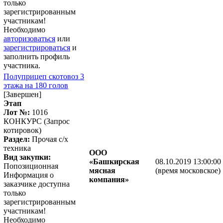
только
зарегистрированным
участникам!
Необходимо
авторизоваться
или
зарегистрироваться
и
заполнить профиль
участника.
Полуприцеп скотовоз 3
этажа на 180 голов
[Завершен]
Этап
Лот №:
1016
КОНКУРС (Запрос
котировок)
Раздел:
Прочая с/х
техника
ООО
Вид закупки:
«Башкирская
08.10.2019 13:00:00
Попозиционная
мясная
(время московское)
Информация о
компания»
заказчике доступна
только
зарегистрированным
участникам!
Необходимо