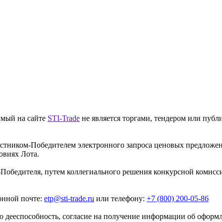
имый на сайте
STI-Trade
не является торгами, тендером или публ
частником-Победителем электронного запроса ценовых предложе
овиях Лота.
-Победителя, путем коллегиального решения конкурсной комисси
онной почте:
etp@sti-trade.ru
или телефону:
+7 (800) 200-05-86
 дееспособность, согласие на получение информации об оформле