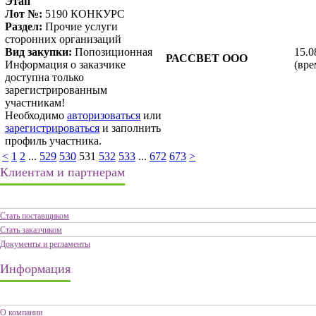
Этап
Лот №:
5190
КОНКУРС
Раздел:
Прочие услуги
сторонних организаций
Вид закупки:
Попозиционная
15.0
РАССВЕТ ООО
Информация о заказчике
(вре
доступна только
зарегистрированным
участникам!
Необходимо
авторизоваться
или
зарегистрироваться
и заполнить
профиль участника.
<
1
2
...
529
530
531
532
533
...
672
673
>
Клиентам и партнерам
Стать поставщиком
Стать заказчиком
Документы и регламенты
Информация
О компании