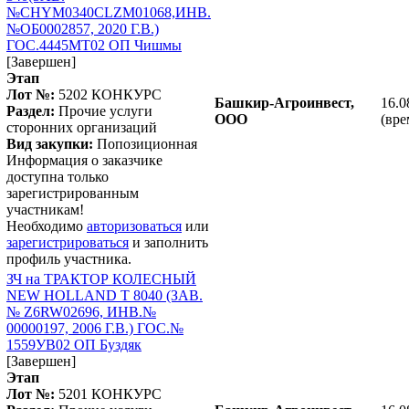
№CHYM0340СLZM01068,ИНВ.
№ОБ0002857, 2020 Г.В.)
ГОС.4445МТ02 ОП Чишмы
[Завершен]
Этап
Лот №:
5202
КОНКУРС
Башкир-Агроинвест,
16.0
Раздел:
Прочие услуги
ООО
(вре
сторонних организаций
Вид закупки:
Попозиционная
Информация о заказчике
доступна только
зарегистрированным
участникам!
Необходимо
авторизоваться
или
зарегистрироваться
и заполнить
профиль участника.
ЗЧ на ТРАКТОР КОЛЕСНЫЙ
NEW HOLLAND T 8040 (ЗАВ.
№ Z6RW02696, ИНВ.№
00000197, 2006 Г.В.) ГОС.№
1559УВ02 ОП Буздяк
[Завершен]
Этап
Лот №:
5201
КОНКУРС