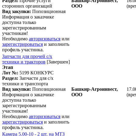
Раздел:
Прочие услуги
Башкир-Агроинвест,
16.0
сторонних организаций
ООО
(вре
Вид закупки:
Попозиционная
Информация о заказчике
доступна только
зарегистрированным
участникам!
Необходимо
авторизоваться
или
зарегистрироваться
и заполнить
профиль участника.
Запчасти для прочей с/х
техники и тракторов
[Завершен]
Этап
Лот №:
5199
КОНКУРС
Раздел:
Запчасти для с/х
техники и транспорта
Вид закупки:
Попозиционная
Башкир-Агроинвест,
17.0
Информация о заказчике
ООО
(вре
доступна только
зарегистрированным
участникам!
Необходимо
авторизоваться
или
зарегистрироваться
и заполнить
профиль участника.
Камера 5.00-10 - 2 шт. на МТЗ