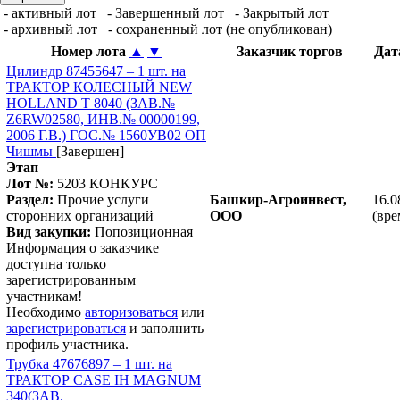
- активный лот
- Завершенный лот
- Закрытый лот
- архивный лот
- сохраненный лот (не опубликован)
Номер лота
▲
▼
Заказчик торгов
Дат
Цилиндр 87455647 – 1 шт. на
ТРАКТОР КОЛЕСНЫЙ NEW
HOLLAND T 8040 (ЗАВ.№
Z6RW02580, ИНВ.№ 00000199,
2006 Г.В.) ГОС.№ 1560УВ02 ОП
Чишмы
[Завершен]
Этап
Лот №:
5203
КОНКУРС
Раздел:
Прочие услуги
Башкир-Агроинвест,
16.0
сторонних организаций
ООО
(вре
Вид закупки:
Попозиционная
Информация о заказчике
доступна только
зарегистрированным
участникам!
Необходимо
авторизоваться
или
зарегистрироваться
и заполнить
профиль участника.
Трубка 47676897 – 1 шт. на
ТРАКТОР CASE IH MAGNUM
340(ЗАВ.