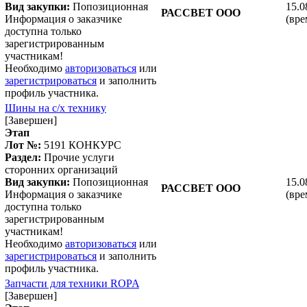
Вид закупки:
Попозиционная
15.0
РАССВЕТ ООО
Информация о заказчике
(вре
доступна только
зарегистрированным
участникам!
Необходимо
авторизоваться
или
зарегистрироваться
и заполнить
профиль участника.
Шины на с/х технику
[Завершен]
Этап
Лот №:
5191
КОНКУРС
Раздел:
Прочие услуги
сторонних организаций
Вид закупки:
Попозиционная
15.0
РАССВЕТ ООО
Информация о заказчике
(вре
доступна только
зарегистрированным
участникам!
Необходимо
авторизоваться
или
зарегистрироваться
и заполнить
профиль участника.
Запчасти для техники ROPA
[Завершен]