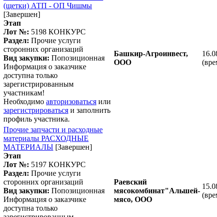
(щетки) АТП - ОП Чишмы
[Завершен]
Этап
Лот №:
5198
КОНКУРС
Раздел:
Прочие услуги
сторонних организаций
Башкир-Агроинвест,
16.0
Вид закупки:
Попозиционная
ООО
(вре
Информация о заказчике
доступна только
зарегистрированным
участникам!
Необходимо
авторизоваться
или
зарегистрироваться
и заполнить
профиль участника.
Прочие запчасти и расходные
материалы РАСХОДНЫЕ
МАТЕРИАЛЫ
[Завершен]
Этап
Лот №:
5197
КОНКУРС
Раздел:
Прочие услуги
сторонних организаций
Раевский
15.0
Вид закупки:
Попозиционная
мясокомбинат"Альшей-
(вре
Информация о заказчике
мясо, ООО
доступна только
зарегистрированным