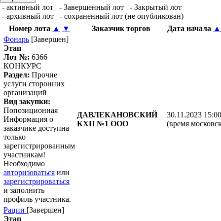
- активный лот
- Завершенный лот
- Закрытый лот
- архивный лот
- сохраненный лот (не опубликован)
Номер лота
▲
▼
Заказчик торгов
Дата начала
▲
Фонарь
[Завершен]
Этап
Лот №:
6366
КОНКУРС
Раздел:
Прочие
услуги сторонних
организаций
Вид закупки:
Попозиционная
ДАВЛЕКАНОВСКИЙ
30.11.2023 15:0
Информация о
КХП №1 ООО
(время московск
заказчике доступна
только
зарегистрированным
участникам!
Необходимо
авторизоваться
или
зарегистрироваться
и заполнить
профиль участника.
Рации
[Завершен]
Этап