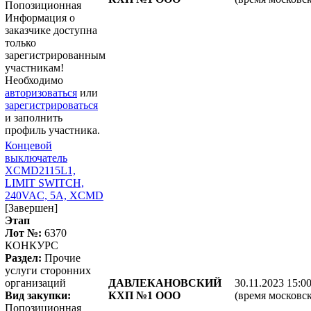
Попозиционная
Информация о
заказчике доступна
только
зарегистрированным
участникам!
Необходимо
авторизоваться
или
зарегистрироваться
и заполнить
профиль участника.
Концевой
выключатель
XCMD2115L1,
LIMIT SWITCH,
240VAC, 5A, XCMD
[Завершен]
Этап
Лот №:
6370
КОНКУРС
Раздел:
Прочие
услуги сторонних
организаций
ДАВЛЕКАНОВСКИЙ
30.11.2023 15:0
Вид закупки:
КХП №1 ООО
(время московск
Попозиционная