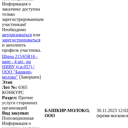
Информация о
заказчике доступна
только
зарегистрированным
участникам!
Необходимо
авторизоваться
или
зарегистрироваться
и заполнить
профиль участника.
Шина 215/65R16 -
шин - 4 шт., на
НИВУ (г.н.057) /
ООО "Башкир-
молоко"
[Завершен]
Этап
Лот №:
6365
КОНКУРС
Раздел:
Прочие
услуги сторонних
организаций
БАШКИР-МОЛОКО,
30.11.2023 12:0
Вид закупки:
ООО
(время московск
Попозиционная
Информация о