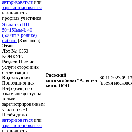
авторизоваться
или
зарегистрироваться
и заполнить
профиль участника.
Этикетка ПП
50*150мм/ф 40
(500шт в ролике),
риббон
[Завершен]
Этап
Лот №:
6353
КОНКУРС
Раздел:
Прочие
услуги сторонних
организаций
Раевский
Вид закупки:
30.11.2023 09:1
мясокомбинат"Альшей-
Попозиционная
(время московск
мясо, ООО
Информация о
заказчике доступна
только
зарегистрированным
участникам!
Необходимо
авторизоваться
или
зарегистрироваться
и заполнить