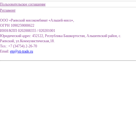
Пользовательское соглашение
Регламент
ООО «Раевский мясокомбинат «Альшей-мясо»,
ОГРН 1090259000622
ИНН/КПП 0202008355 / 020201001
Юридический адрес: 452122, Республика Башкортостан, Альшеевский район, с.
Раевский, ул.Коммунистическая,18.
Тел.: +7 (34754) 2-26-70
Email:
etp@sti-trade.ru