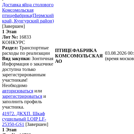
Доставка яйца столового
Комсомольская
птицефабрика(Пермский
край, Кунгурский район)
[Завершен]
1 Этап
Лот №:
16833
КОНКУРС
Раздел:
Транспортные
ПТИЦЕФАБРИКА
расходы по реализации
03.08.2026 00
КОМСОМОЛЬСКАЯ
Вид закупки:
Зонтичная
(время москов
АО
Информация о заказчике
доступна только
зарегистрированным
участникам!
Необходимо
авторизоваться
или
зарегистрироваться
и
заполнить профиль
участника.
41972. ДКХП. Шкаф
сушильный LOIP LF-
25350-GS1
[Завершен]
1 Этап