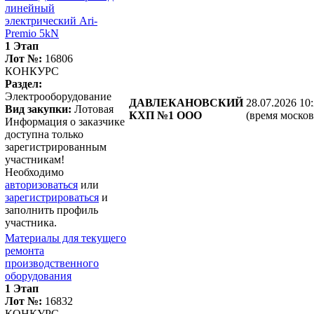
линейный
электрический Ari-
Premio 5kN
1 Этап
Лот №:
16806
КОНКУРС
Раздел:
Электрооборудование
ДАВЛЕКАНОВСКИЙ
28.07.2026 10
Вид закупки:
Лотовая
КХП №1 ООО
(время москов
Информация о заказчике
доступна только
зарегистрированным
участникам!
Необходимо
авторизоваться
или
зарегистрироваться
и
заполнить профиль
участника.
Материалы для текущего
ремонта
производственного
оборудования
1 Этап
Лот №:
16832
КОНКУРС