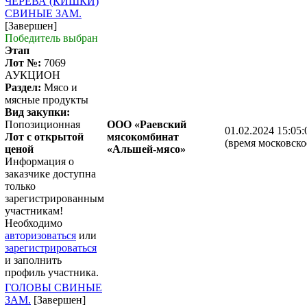
ЧЕРЕВА (КИШКИ)
СВИНЫЕ ЗАМ.
[Завершен]
Победитель выбран
Этап
Лот №:
7069
АУКЦИОН
Раздел:
Мясо и
мясные продукты
Вид закупки:
Попозиционная
ООО «Раевский
01.02.2024 15:05:
Лот с открытой
мясокомбинат
(время московско
ценой
«Альшей-мясо»
Информация о
заказчике доступна
только
зарегистрированным
участникам!
Необходимо
авторизоваться
или
зарегистрироваться
и заполнить
профиль участника.
ГОЛОВЫ СВИНЫЕ
ЗАМ.
[Завершен]