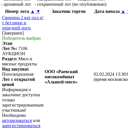
- архивный лот
- сохраненный лот (не опубликован)
Номер лота
▲
▼
Заказчик торгов
Дата начала
▲
Свинина 2 кат охл п/
т без щеки и
передней ноги
[Завершен]
Победитель выбран
Этап
Лот №:
7106
АУКЦИОН
Раздел:
Мясо и
мясные продукты
Вид закупки:
ООО «Раевский
Попозиционная
02.02.2024 13:30:
мясокомбинат
Лот с открытой
(время московско
«Альшей-мясо»
ценой
Информация о
заказчике доступна
только
зарегистрированным
участникам!
Необходимо
авторизоваться
или
зарегистрироваться