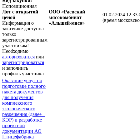
Вид закупки:
Попозиционная
Лот с открытой
ООО «Раевский
01.02.2024 12:33:
ценой
мясокомбинат
(время московско
Информация о
«Альшей-мясо»
заказчике доступна
только
зарегистрированным
участникам!
Необходимо
авторизоваться
или
зарегистрироваться
и заполнить
профиль участника.
Оказание услуг по
подготовке полного
пакета документов
для получения
комплексного
экологического
разрешения (далее –
КЭР) и разработке
проектной
документации АО
Птицефабрика