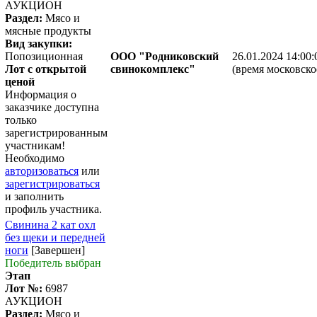
АУКЦИОН
Раздел:
Мясо и
мясные продукты
Вид закупки:
Попозиционная
ООО "Родниковский
26.01.2024 14:00:
Лот с открытой
свинокомплекс"
(время московско
ценой
Информация о
заказчике доступна
только
зарегистрированным
участникам!
Необходимо
авторизоваться
или
зарегистрироваться
и заполнить
профиль участника.
Свинина 2 кат охл
без щеки и передней
ноги
[Завершен]
Победитель выбран
Этап
Лот №:
6987
АУКЦИОН
Раздел:
Мясо и