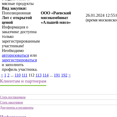
мясные продукты
Вид закупки:
Попозиционная
ООО «Раевский
26.01.2024 12:55:
Лот с открытой
мясокомбинат
(время московско
ценой
«Альшей-мясо»
Информация о
заказчике доступна
только
зарегистрированным
участникам!
Необходимо
авторизоваться
или
зарегистрироваться
и заполнить
профиль участника.
<
1
2
...
110
111
112
113
114
...
191
192
>
Клиентам и партнерам
Стать поставщиком
Стать заказчиком
Документы и регламенты
Информация