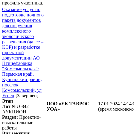
профиль участника.
Оказание услуг по
подготовке полного
пакета документов
для получения
комплексного
экологического
разрешения (далее –
КЭР) и разработке
проектной
документации АО
Птицефабрика
"Комсомольская":
Пермская край,
Кунгирский район,
поселок
Комсомольский, ул
Успен
[Завершен]
Этап
ООО «УК ТАВРОС
17.01.2024 14:14:
Лот №:
6842
УФА»
(время московско
АУКЦИОН
Раздел:
Проектно-
изыскательные
работы
Вид закупки: