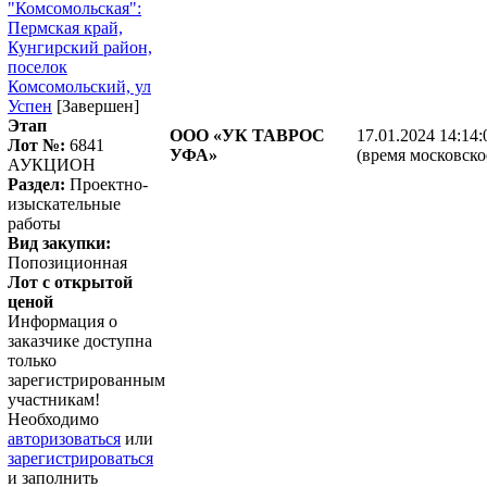
"Комсомольская":
Пермская край,
Кунгирский район,
поселок
Комсомольский, ул
Успен
[Завершен]
Этап
ООО «УК ТАВРОС
17.01.2024 14:14:
Лот №:
6841
УФА»
(время московско
АУКЦИОН
Раздел:
Проектно-
изыскательные
работы
Вид закупки:
Попозиционная
Лот с открытой
ценой
Информация о
заказчике доступна
только
зарегистрированным
участникам!
Необходимо
авторизоваться
или
зарегистрироваться
и заполнить