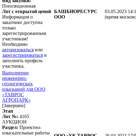
Вид закупки:
Попозиционная
Лот с открытой ценой
БАШБИОРЕСУРС
03.05.2023 14:
Информация о
ООО
(время московс
заказчике доступна
только
зарегистрированным
участникам!
Необходимо
авторизоваться
или
зарегистрироваться
и
заполнить профиль
участника.
Выполнение
инженерно-
геологических
изысканий для ООО
«ТАВРОС
АГРОПАРК»
[Завершен]
Этап
Лот №:
4165
АУКЦИОН
Раздел:
Проектно-
изыскательные работы
ООО «УК ТАВРОС
26.04.2023 17: