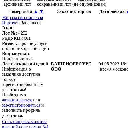
- архивный лот
- сохраненный лот (не опубликован)
Номер лота
▲
▼
Заказчик торгов
Дата начала
Жир смазка пищевая
Протект
[Завершен]
Этап
Лот №:
4252
РЕДУКЦИОН
Раздел:
Прочие услуги
сторонних организаций
Вид закупки:
Попозиционная
Лот с открытой ценой
БАШБИОРЕСУРС
04.05.2023 16:
Информация о
ООО
(время московс
заказчике доступна
только
зарегистрированным
участникам!
Необходимо
авторизоваться
или
зарегистрироваться
и
заполнить профиль
участника.
Соль пищевая молотая
высший сорт помол №1