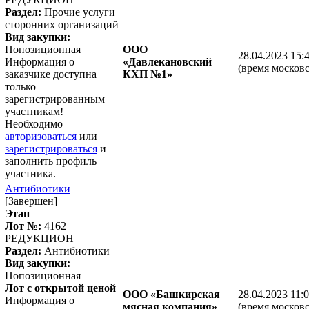
Раздел:
Прочие услуги
сторонних организаций
Вид закупки:
Попозиционная
ООО
28.04.2023 15:
Информация о
«Давлекановский
(время московс
заказчике доступна
КХП №1»
только
зарегистрированным
участникам!
Необходимо
авторизоваться
или
зарегистрироваться
и
заполнить профиль
участника.
Антибиотики
[Завершен]
Этап
Лот №:
4162
РЕДУКЦИОН
Раздел:
Антибиотики
Вид закупки:
Попозиционная
Лот с открытой ценой
ООО «Башкирская
28.04.2023 11:
Информация о
мясная компания»
(время московс