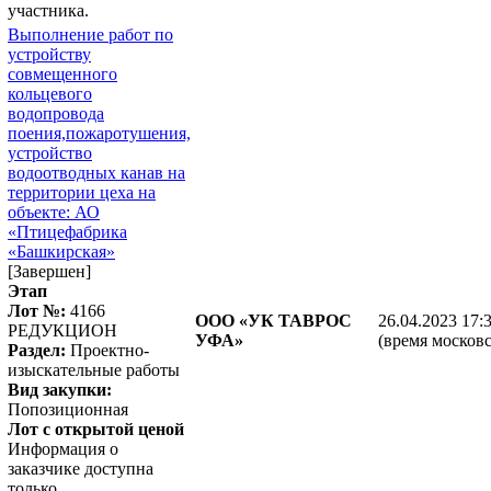
участника.
Выполнение работ по
устройству
совмещенного
кольцевого
водопровода
поения,пожаротушения,
устройство
водоотводных канав на
территории цеха на
объекте: АО
«Птицефабрика
«Башкирская»
[Завершен]
Этап
Лот №:
4166
ООО «УК ТАВРОС
26.04.2023 17:
РЕДУКЦИОН
УФА»
(время московс
Раздел:
Проектно-
изыскательные работы
Вид закупки:
Попозиционная
Лот с открытой ценой
Информация о
заказчике доступна
только