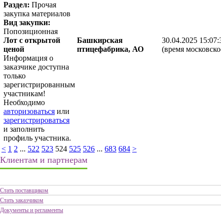
Раздел:
Прочая
закупка материалов
Вид закупки:
Попозиционная
Лот с открытой
Башкирская
30.04.2025 15:07:
ценой
птицефабрика, АО
(время московско
Информация о
заказчике доступна
только
зарегистрированным
участникам!
Необходимо
авторизоваться
или
зарегистрироваться
и заполнить
профиль участника.
<
1
2
...
522
523
524
525
526
...
683
684
>
Клиентам и партнерам
Стать поставщиком
Стать заказчиком
Документы и регламенты