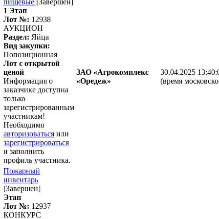
пищевые
[Завершен]
1 Этап
Лот №:
12938
АУКЦИОН
Раздел:
Яйца
Вид закупки:
Попозиционная
Лот с открытой
ценой
ЗАО «Агрокомплекс
30.04.2025 13:40:
Информация о
«Оредеж»
(время московско
заказчике доступна
только
зарегистрированным
участникам!
Необходимо
авторизоваться
или
зарегистрироваться
и заполнить
профиль участника.
Пожарный
инвентарь
[Завершен]
Этап
Лот №:
12937
КОНКУРС