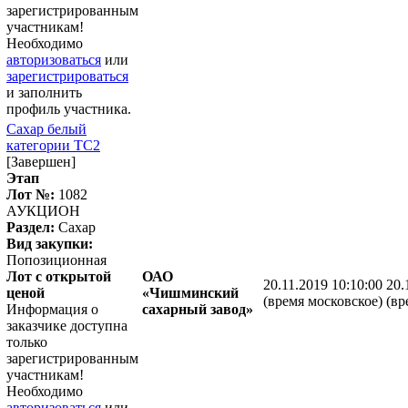
зарегистрированным
участникам!
Необходимо
авторизоваться
или
зарегистрироваться
и заполнить
профиль участника.
Сахар белый
категории ТС2
[Завершен]
Этап
Лот №:
1082
АУКЦИОН
Раздел:
Сахар
Вид закупки:
Попозиционная
Лот с открытой
ОАО
20.11.2019 10:10:00
20.
ценой
«Чишминский
(время московское)
(вр
Информация о
сахарный завод»
заказчике доступна
только
зарегистрированным
участникам!
Необходимо
авторизоваться
или