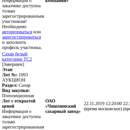
Информация о
компания»
заказчике доступна
только
зарегистрированным
участникам!
Необходимо
авторизоваться
или
зарегистрироваться
и заполнить
профиль участника.
Сахар белый
категории ТС2
[Завершен]
Этап
Лот №:
1093
АУКЦИОН
Раздел:
Сахар
Вид закупки:
Попозиционная
Лот с открытой
ОАО
22.11.2019 12:20:00
22.
ценой
«Чишминский
(время московское)
(вр
Информация о
сахарный завод»
заказчике доступна
только
зарегистрированным