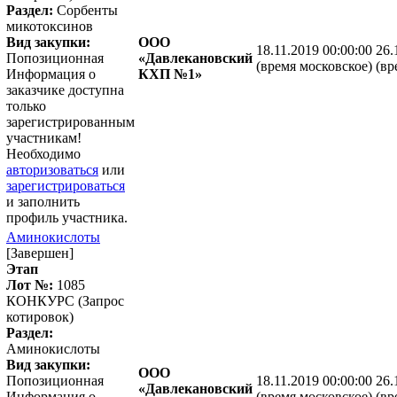
Раздел:
Сорбенты
микотоксинов
Вид закупки:
ООО
18.11.2019 00:00:00
26.
Попозиционная
«Давлекановский
(время московское)
(вр
Информация о
КХП №1»
заказчике доступна
только
зарегистрированным
участникам!
Необходимо
авторизоваться
или
зарегистрироваться
и заполнить
профиль участника.
Аминокислоты
[Завершен]
Этап
Лот №:
1085
КОНКУРС (Запрос
котировок)
Раздел:
Аминокислоты
Вид закупки:
ООО
Попозиционная
18.11.2019 00:00:00
26.
«Давлекановский
Информация о
(время московское)
(вр