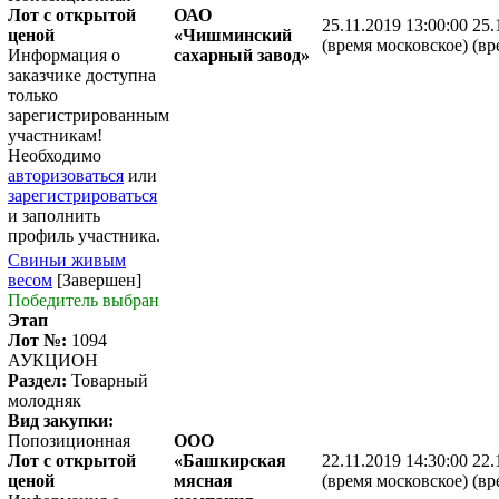
Лот с открытой
ОАО
25.11.2019 13:00:00
25.
ценой
«Чишминский
(время московское)
(вр
Информация о
сахарный завод»
заказчике доступна
только
зарегистрированным
участникам!
Необходимо
авторизоваться
или
зарегистрироваться
и заполнить
профиль участника.
Свиньи живым
весом
[Завершен]
Победитель выбран
Этап
Лот №:
1094
АУКЦИОН
Раздел:
Товарный
молодняк
Вид закупки:
Попозиционная
ООО
Лот с открытой
«Башкирская
22.11.2019 14:30:00
22.
ценой
мясная
(время московское)
(вр