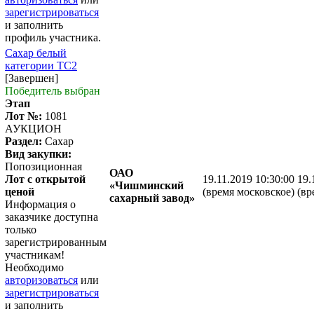
зарегистрироваться
и заполнить
профиль участника.
Сахар белый
категории ТС2
[Завершен]
Победитель выбран
Этап
Лот №:
1081
АУКЦИОН
Раздел:
Сахар
Вид закупки:
Попозиционная
ОАО
Лот с открытой
19.11.2019 10:30:00
19.
«Чишминский
ценой
(время московское)
(вр
сахарный завод»
Информация о
заказчике доступна
только
зарегистрированным
участникам!
Необходимо
авторизоваться
или
зарегистрироваться
и заполнить