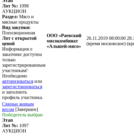
Этап
Лот №:
1098
АУКЦИОН
Раздел:
Мясо и
мясные продукты
Вид закупки:
Попозиционная
ООО «Раевский
Лот с открытой
26.11.2019 08:00:00
28.
мясокомбинат
ценой
(время московское)
(вр
«Альшей-мясо»
Информация о
заказчике доступна
только
зарегистрированным
участникам!
Необходимо
авторизоваться
или
зарегистрироваться
и заполнить
профиль участника.
Свиньи живым
весом
[Завершен]
Победитель выбран
Этап
Лот №:
1097
АУКЦИОН