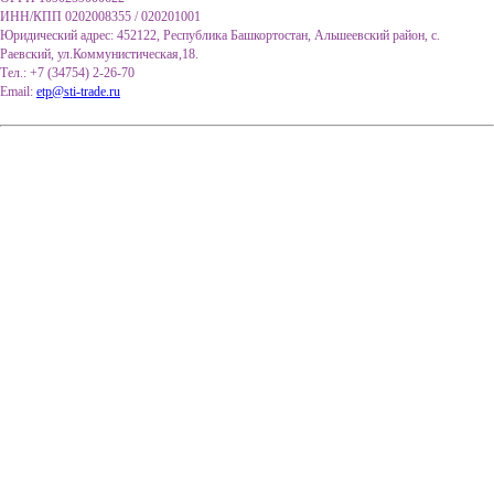
ИНН/КПП 0202008355 / 020201001
Юридический адрес: 452122, Республика Башкортостан, Альшеевский район, с.
Раевский, ул.Коммунистическая,18.
Тел.: +7 (34754) 2-26-70
Email:
etp@sti-trade.ru