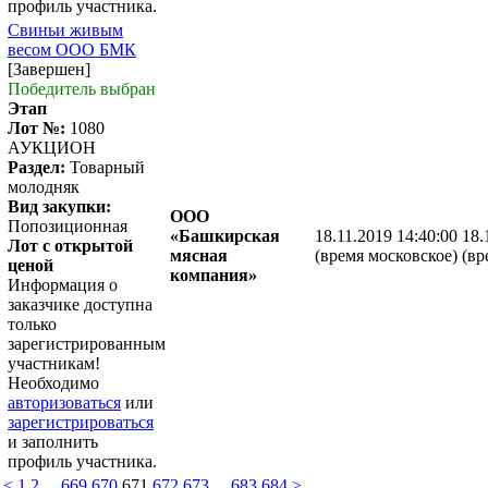
профиль участника.
Свиньи живым
весом ООО БМК
[Завершен]
Победитель выбран
Этап
Лот №:
1080
АУКЦИОН
Раздел:
Товарный
молодняк
Вид закупки:
ООО
Попозиционная
«Башкирская
18.11.2019 14:40:00
18.
Лот с открытой
мясная
(время московское)
(вр
ценой
компания»
Информация о
заказчике доступна
только
зарегистрированным
участникам!
Необходимо
авторизоваться
или
зарегистрироваться
и заполнить
профиль участника.
<
1
2
...
669
670
671
672
673
...
683
684
>