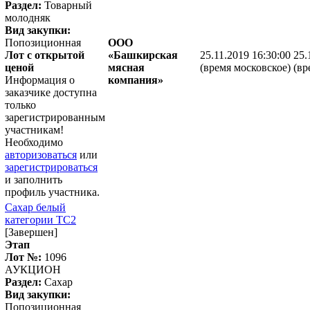
Раздел:
Товарный
молодняк
Вид закупки:
Попозиционная
ООО
Лот с открытой
«Башкирская
25.11.2019 16:30:00
25.
ценой
мясная
(время московское)
(вр
Информация о
компания»
заказчике доступна
только
зарегистрированным
участникам!
Необходимо
авторизоваться
или
зарегистрироваться
и заполнить
профиль участника.
Сахар белый
категории ТС2
[Завершен]
Этап
Лот №:
1096
АУКЦИОН
Раздел:
Сахар
Вид закупки:
Попозиционная