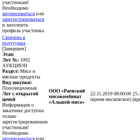
участникам!
Необходимо
авторизоваться
или
зарегистрироваться
и заполнить
профиль участника.
Свинина в
полутушах
[Завершен]
Этап
Лот №:
1092
АУКЦИОН
Раздел:
Мясо и
мясные продукты
Вид закупки:
Попозиционная
ООО «Раевский
Лот с открытой
22.11.2019 08:00:00
25.
мясокомбинат
ценой
(время московское)
(вр
«Альшей-мясо»
Информация о
заказчике доступна
только
зарегистрированным
участникам!
Необходимо
авторизоваться
или