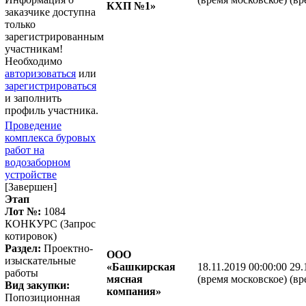
КХП №1»
заказчике доступна
только
зарегистрированным
участникам!
Необходимо
авторизоваться
или
зарегистрироваться
и заполнить
профиль участника.
Проведение
комплекса буровых
работ на
водозаборном
устройстве
[Завершен]
Этап
Лот №:
1084
КОНКУРС (Запрос
котировок)
Раздел:
Проектно-
ООО
изыскательные
«Башкирская
18.11.2019 00:00:00
29.
работы
мясная
(время московское)
(вр
Вид закупки:
компания»
Попозиционная