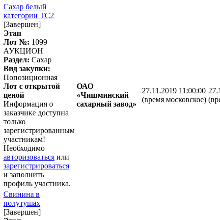
Сахар белый
категории ТС2
[Завершен]
Этап
Лот №:
1099
АУКЦИОН
Раздел:
Сахар
Вид закупки:
Попозиционная
Лот с открытой
ОАО
27.11.2019 11:00:00
27.
ценой
«Чишминский
(время московское)
(вр
Информация о
сахарный завод»
заказчике доступна
только
зарегистрированным
участникам!
Необходимо
авторизоваться
или
зарегистрироваться
и заполнить
профиль участника.
Свинина в
полутушах
[Завершен]