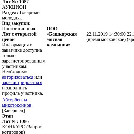
Лот №:
1087
АУКЦИОН
Раздел:
Товарный
молодняк
Вид закупки:
Попозиционная
ООО
Лот с открытой
«Башкирская
22.11.2019 14:30:00
22.
ценой
мясная
(время московское)
(вр
Информация о
компания»
заказчике доступна
только
зарегистрированным
участникам!
Необходимо
авторизоваться
или
зарегистрироваться
и заполнить
профиль участника.
Абсорбенты
микотоксинов
[Завершен]
Этап
Лот №:
1086
КОНКУРС (Запрос
котировок)