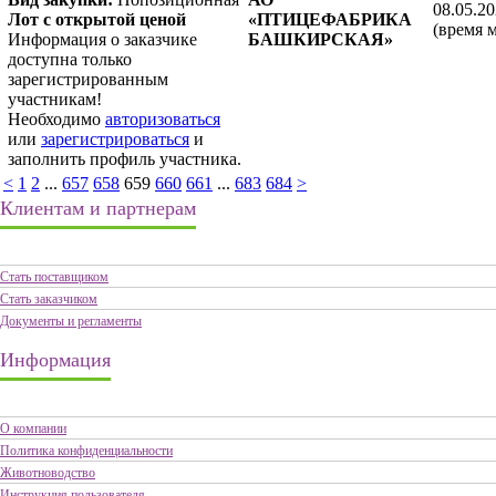
08.05.20
Лот с открытой ценой
«ПТИЦЕФАБРИКА
(время 
Информация о заказчике
БАШКИРСКАЯ»
доступна только
зарегистрированным
участникам!
Необходимо
авторизоваться
или
зарегистрироваться
и
заполнить профиль участника.
<
1
2
...
657
658
659
660
661
...
683
684
>
Клиентам и партнерам
Стать поставщиком
Стать заказчиком
Документы и регламенты
Информация
О компании
Политика конфиденциальности
Животноводство
Инструкция пользователя