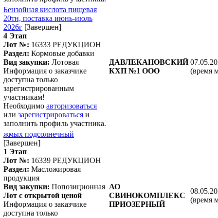
Бензойная кислота пищевая
20тн, поставка июнь-июль
2026г
[Завершен]
4 Этап
Лот №:
16333
РЕДУКЦИОН
Раздел:
Кормовые добавки
Вид закупки:
Лотовая
ДАВЛЕКАНОВСКИЙ
07.05.20
Информация о заказчике
КХП №1 ООО
(время 
доступна только
зарегистрированным
участникам!
Необходимо
авторизоваться
или
зарегистрироваться
и
заполнить профиль участника.
жмых подсолнечный
[Завершен]
1 Этап
Лот №:
16339
РЕДУКЦИОН
Раздел:
Масложировая
продукция
Вид закупки:
Попозиционная
АО
08.05.20
Лот с открытой ценой
СВИНОКОМПЛЕКС
(время 
Информация о заказчике
ПРИОЗЕРНЫЙ
доступна только