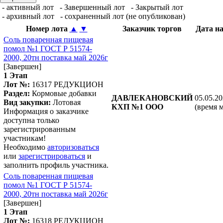
- активный лот
- Завершенный лот
- Закрытый лот
- архивный лот
- сохраненный лот (не опубликован)
Номер лота
▲
▼
Заказчик торгов
Дата н
Соль поваренная пищевая
помол №1 ГОСТ Р 51574-
2000, 20тн поставка май 2026г
[Завершен]
1 Этап
Лот №:
16317
РЕДУКЦИОН
Раздел:
Кормовые добавки
ДАВЛЕКАНОВСКИЙ
05.05.20
Вид закупки:
Лотовая
КХП №1 ООО
(время 
Информация о заказчике
доступна только
зарегистрированным
участникам!
Необходимо
авторизоваться
или
зарегистрироваться
и
заполнить профиль участника.
Соль поваренная пищевая
помол №1 ГОСТ Р 51574-
2000, 20тн поставка май 2026г
[Завершен]
1 Этап
Лот №:
16318
РЕДУКЦИОН