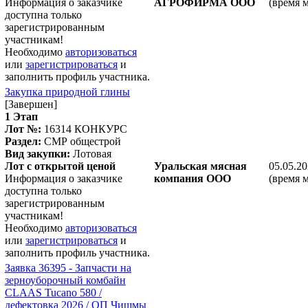
Информация о заказчике
АГРОФИРМА ООО
(время 
доступна только
зарегистрированным
участникам!
Необходимо
авторизоваться
или
зарегистрироваться
и
заполнить профиль участника.
Закупка природной глины
[Завершен]
1 Этап
Лот №:
16314
КОНКУРС
Раздел:
СМР общестрой
Вид закупки:
Лотовая
Лот с открытой ценой
Уральская мясная
05.05.20
Информация о заказчике
компания ООО
(время 
доступна только
зарегистрированным
участникам!
Необходимо
авторизоваться
или
зарегистрироваться
и
заполнить профиль участника.
Заявка 36395 - Запчасти на
зерноуборочный комбайн
CLAAS Tucano 580 /
дефектовка 2026 / ОП Чишмы