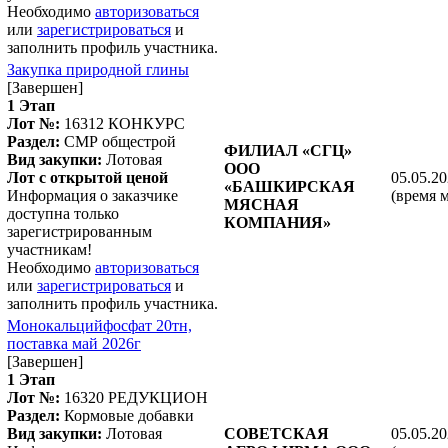
Необходимо
авторизоваться
или
зарегистрироваться
и
заполнить профиль участника.
Закупка природной глины
[Завершен]
1 Этап
Лот №:
16312
КОНКУРС
Раздел:
СМР общестрой
ФИЛИАЛ «СГЦ»
Вид закупки:
Лотовая
ООО
Лот с открытой ценой
05.05.20
«БАШКИРСКАЯ
Информация о заказчике
(время 
МЯСНАЯ
доступна только
КОМПАНИЯ»
зарегистрированным
участникам!
Необходимо
авторизоваться
или
зарегистрироваться
и
заполнить профиль участника.
Монокальцийфосфат 20тн,
поставка май 2026г
[Завершен]
1 Этап
Лот №:
16320
РЕДУКЦИОН
Раздел:
Кормовые добавки
Вид закупки:
Лотовая
СОВЕТСКАЯ
05.05.20