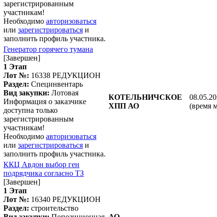
зарегистрированным
участникам!
Необходимо
авторизоваться
или
зарегистрироваться
и
заполнить профиль участника.
Генератор горячего тумана
[Завершен]
1 Этап
Лот №:
16338
РЕДУКЦИОН
Раздел:
Специнвентарь
Вид закупки:
Лотовая
КОТЕЛЬНИЧСКОЕ
08.05.20
Информация о заказчике
ХПП АО
(время 
доступна только
зарегистрированным
участникам!
Необходимо
авторизоваться
или
зарегистрироваться
и
заполнить профиль участника.
ККЦ Авдон выбор ген
подрядчика согласно ТЗ
[Завершен]
1 Этап
Лот №:
16340
РЕДУКЦИОН
Раздел:
строительство
Вид закупки:
Попозиционная
АО