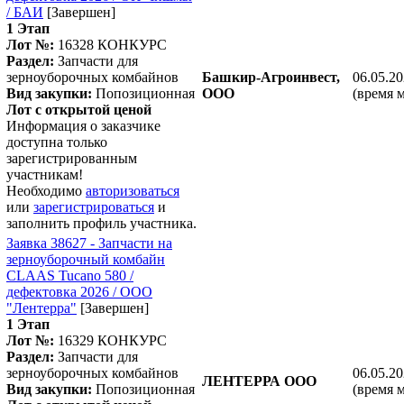
/ БАИ
[Завершен]
1 Этап
Лот №:
16328
КОНКУРС
Раздел:
Запчасти для
зерноуборочных комбайнов
Башкир-Агроинвест,
06.05.20
Вид закупки:
Попозиционная
ООО
(время 
Лот с открытой ценой
Информация о заказчике
доступна только
зарегистрированным
участникам!
Необходимо
авторизоваться
или
зарегистрироваться
и
заполнить профиль участника.
Заявка 38627 - Запчасти на
зерноуборочный комбайн
CLAAS Tucano 580 /
дефектовка 2026 / ООО
"Лентерра"
[Завершен]
1 Этап
Лот №:
16329
КОНКУРС
Раздел:
Запчасти для
зерноуборочных комбайнов
06.05.20
ЛЕНТЕРРА ООО
Вид закупки:
Попозиционная
(время 