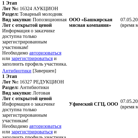
1 Этап
Лот №:
16324
АУКЦИОН
Раздел:
Товарный молодняк
Вид закупки:
Попозиционная
ООО «Башкирская
07.05.20
Лот с открытой ценой
мясная компания»
(время 
Информация о заказчике
доступна только
зарегистрированным
участникам!
Необходимо
авторизоваться
или
зарегистрироваться
и
заполнить профиль участника.
Антибиотики
[Завершен]
1 Этап
Лот №:
16327
РЕДУКЦИОН
Раздел:
Антибиотики
Вид закупки:
Лотовая
Лот с открытой ценой
07.05.20
Информация о заказчике
Уфимский СГЦ, ООО
(время 
доступна только
зарегистрированным
участникам!
Необходимо
авторизоваться
или
зарегистрироваться
и
заполнить профиль участника.