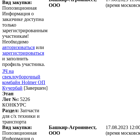
Вид закупки:
ООО
(время московск
Попозиционная
Информация о
заказчике доступна
только
зарегистрированным
участникам!
Необходимо
авторизоваться
или
зарегистрироваться
и заполнить
профиль участника.
ЗЧ на
свеклоуборочный
комбайн Holmer ОП
Кучербай
[Завершен]
Этап
Лот №:
5226
КОНКУРС
Раздел:
Запчасти
для с/х техники и
транспорта
Вид закупки:
Башкир-Агроинвест,
17.08.2023 12:0
Попозиционная
ООО
(время московск
Информация о