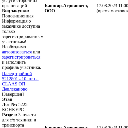
услуги сторонних
организаций
Башкир-Агроинвест,
17.08.2023 11:0
Вид закупки:
ООО
(время московск
Попозиционная
Информация о
заказчике доступна
только
зарегистрированным
участникам!
Необходимо
авторизоваться
или
зарегистрироваться
и заполнить
профиль участника.
Палец тройной
5212801 - 10 шт на
CLAAS ОП
Давлеканово
[Завершен]
Этап
Лот №:
5225
КОНКУРС
Раздел:
Запчасти
для с/х техники и
транспорта
Башкир-Агроинвест,
17.08.2023 11:0