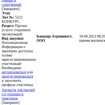
зданий и
сооружений
[Завершен]
Этап
Лот №:
5223
КОНКУРС
Раздел:
Прочие
услуги сторонних
организаций
Башкир-Агроинвест,
18.08.2023 08:2
Вид закупки:
ООО
(время московск
Попозиционная
Информация о
заказчике доступна
только
зарегистрированным
участникам!
Необходимо
авторизоваться
или
зарегистрироваться
и заполнить
профиль участника.
Запчасти для прочей
с/х техники и
тракторов
[Завершен]