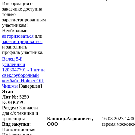
Информация о
заказчике доступна
только
зарегистрированным
участникам!
Необходимо
авторизоваться
или
зарегистрироваться
и заполнить
профиль участника.
Валец 5-й
усиленный
1203047791 - 1 шт на
свеклоуборочный
комбайн Holmer ОП
Чишмы
[Завершен]
Этап
Лот №:
5259
КОНКУРС
Раздел:
Запчасти
для с/х техники и
транспорта
Башкир-Агроинвест,
16.08.2023 14:0
Вид закупки:
ООО
(время московск
Попозиционная
Информация о