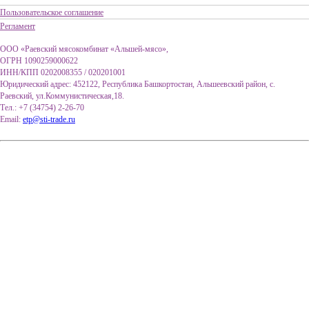
Пользовательское соглашение
Регламент
ООО «Раевский мясокомбинат «Альшей-мясо»,
ОГРН 1090259000622
ИНН/КПП 0202008355 / 020201001
Юридический адрес: 452122, Республика Башкортостан, Альшеевский район, с.
Раевский, ул.Коммунистическая,18.
Тел.: +7 (34754) 2-26-70
Email:
etp@sti-trade.ru