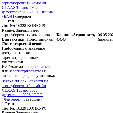
зерноуборочный комбайн
CLAAS Tucano 580 /
дефектовка 2026 / ОП Чишмы
/ БАИ
[Завершен]
1 Этап
Лот №:
16328
КОНКУРС
Раздел:
Запчасти для
зерноуборочных комбайнов
Башкир-Агроинвест,
06.05.20
Вид закупки:
Попозиционная
ООО
(время м
Лот с открытой ценой
Информация о заказчике
доступна только
зарегистрированным
участникам!
Необходимо
авторизоваться
или
зарегистрироваться
и
заполнить профиль участника.
Заявка 38627 - Запчасти на
зерноуборочный комбайн
CLAAS Tucano 580 /
дефектовка 2026 / ООО
"Лентерра"
[Завершен]
1 Этап
Лот №:
16329
КОНКУРС
Раздел:
Запчасти для