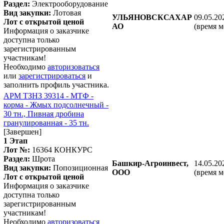
Раздел:
Электрооборудование
Вид закупки:
Лотовая
УЛЬЯНОВСКСАХАР
09.05.20
Лот с открытой ценой
АО
(время м
Информация о заказчике
доступна только
зарегистрированным
участникам!
Необходимо
авторизоваться
или
зарегистрироваться
и
заполнить профиль участника.
АРМ ТЗНЗ 39314 - МТФ -
корма - Жмых подсолнечный -
30 тн., Пивная дробина
гранулированная - 35 тн.
[Завершен]
1 Этап
Лот №:
16364
КОНКУРС
Раздел:
Шрота
Башкир-Агроинвест,
14.05.20
Вид закупки:
Попозиционная
ООО
(время м
Лот с открытой ценой
Информация о заказчике
доступна только
зарегистрированным
участникам!
Необходимо
авторизоваться