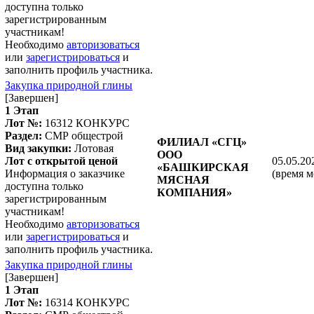
доступна только
зарегистрированным
участникам!
Необходимо
авторизоваться
или
зарегистрироваться
и
заполнить профиль участника.
Закупка природной глины
[Завершен]
1 Этап
Лот №:
16312
КОНКУРС
Раздел:
СМР общестрой
ФИЛИАЛ «СГЦ»
Вид закупки:
Лотовая
ООО
Лот с открытой ценой
05.05.20
«БАШКИРСКАЯ
Информация о заказчике
(время м
МЯСНАЯ
доступна только
КОМПАНИЯ»
зарегистрированным
участникам!
Необходимо
авторизоваться
или
зарегистрироваться
и
заполнить профиль участника.
Закупка природной глины
[Завершен]
1 Этап
Лот №:
16314
КОНКУРС