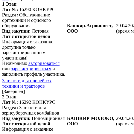
1 Этап
Лот №:
16290
КОНКУРС
Раздел:
Обслуживание
оргтехники и офисного
оборудования
Башкир-Агроинвест,
29.04.20
Вид закупки:
Лотовая
ООО
(время м
Лот с открытой ценой
Информация о заказчике
доступна только
зарегистрированным
участникам!
Необходимо
авторизоваться
или
зарегистрироваться
и
заполнить профиль участника.
Запчасти для прочей с/х
техники и тракторов
[Завершен]
2 Этап
Лот №:
16292
КОНКУРС
Раздел:
Запчасти для
зерноуборочных комбайнов
Вид закупки:
Попозиционная
БАШКИР-МОЛОКО,
29.04.20
Лот с открытой ценой
ООО
(время м
Информация о заказчике