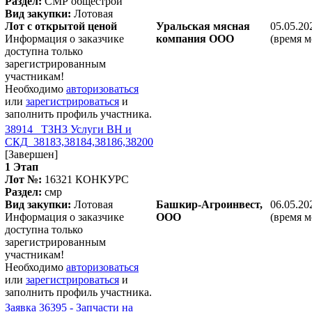
Раздел:
СМР общестрой
Вид закупки:
Лотовая
Лот с открытой ценой
Уральская мясная
05.05.20
Информация о заказчике
компания ООО
(время м
доступна только
зарегистрированным
участникам!
Необходимо
авторизоваться
или
зарегистрироваться
и
заполнить профиль участника.
38914_ ТЗНЗ Услуги ВН и
СКД_38183,38184,38186,38200
[Завершен]
1 Этап
Лот №:
16321
КОНКУРС
Раздел:
смр
Вид закупки:
Лотовая
Башкир-Агроинвест,
06.05.20
Информация о заказчике
ООО
(время м
доступна только
зарегистрированным
участникам!
Необходимо
авторизоваться
или
зарегистрироваться
и
заполнить профиль участника.
Заявка 36395 - Запчасти на