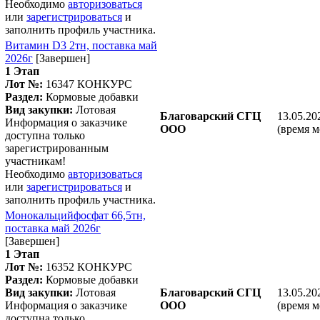
Необходимо
авторизоваться
или
зарегистрироваться
и
заполнить профиль участника.
Витамин D3 2тн, поставка май
2026г
[Завершен]
1 Этап
Лот №:
16347
КОНКУРС
Раздел:
Кормовые добавки
Вид закупки:
Лотовая
Благоварский СГЦ
13.05.20
Информация о заказчике
ООО
(время м
доступна только
зарегистрированным
участникам!
Необходимо
авторизоваться
или
зарегистрироваться
и
заполнить профиль участника.
Монокальцийфосфат 66,5тн,
поставка май 2026г
[Завершен]
1 Этап
Лот №:
16352
КОНКУРС
Раздел:
Кормовые добавки
Вид закупки:
Лотовая
Благоварский СГЦ
13.05.20
Информация о заказчике
ООО
(время м
доступна только