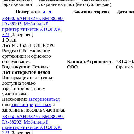
- архивный лот
- сохраненный лот (не опубликован)
Номер лота
▲
▼
Заказчик торгов
Дата н
38460. БАИ-38276. БМ-38289.
РА-38292. Мобильный
принтер этикеток АТОЛ XP-
323
[Завершен]
1 Этап
Лот №:
16283
КОНКУРС
Раздел:
Обслуживание
оргтехники и офисного
оборудования
Башкир-Агроинвест,
28.04.20
Вид закупки:
Лотовая
ООО
(время м
Лот с открытой ценой
Информация о заказчике
доступна только
зарегистрированным
участникам!
Необходимо
авторизоваться
или
зарегистрироваться
и
заполнить профиль участника.
38524. БАИ-38276. БМ-38289.
РА-38292. Мобильный
принтер этикеток АТОЛ XP-
323
[Завершен]