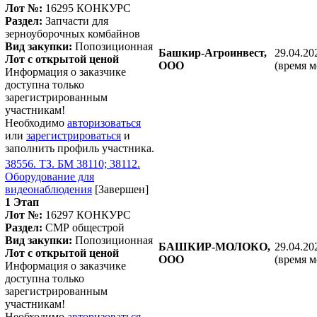
Лот №:
16295
КОНКУРС
Раздел:
Запчасти для
зерноуборочных комбайнов
Вид закупки:
Попозиционная
Башкир-Агроинвест,
29.04.20
Лот с открытой ценой
ООО
(время м
Информация о заказчике
доступна только
зарегистрированным
участникам!
Необходимо
авторизоваться
или
зарегистрироваться
и
заполнить профиль участника.
38556. ТЗ. БМ 38110; 38112.
Оборудование для
видеонаблюдения
[Завершен]
1 Этап
Лот №:
16297
КОНКУРС
Раздел:
СМР общестрой
Вид закупки:
Попозиционная
БАШКИР-МОЛОКО,
29.04.20
Лот с открытой ценой
ООО
(время м
Информация о заказчике
доступна только
зарегистрированным
участникам!
Необходимо
авторизоваться