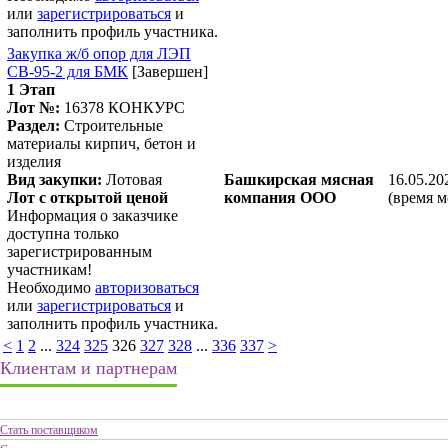
или
зарегистрироваться
и
заполнить профиль участника.
Закупка ж/б опор для ЛЭП
СВ-95-2 для БМК
[Завершен]
1 Этап
Лот №:
16378
КОНКУРС
Раздел:
Строительные
материалы кирпич, бетон и
изделия
Вид закупки:
Лотовая
Башкирская мясная
16.05.20
Лот с открытой ценой
компания ООО
(время м
Информация о заказчике
доступна только
зарегистрированным
участникам!
Необходимо
авторизоваться
или
зарегистрироваться
и
заполнить профиль участника.
<
1
2
...
324
325
326
327
328
...
336
337
>
Клиентам и партнерам
Стать поставщиком