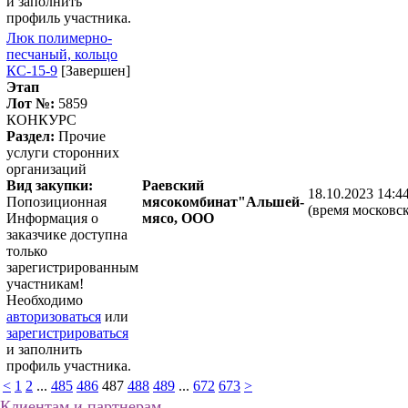
и заполнить
профиль участника.
Люк полимерно-
песчаный, кольцо
КС-15-9
[Завершен]
Этап
Лот №:
5859
КОНКУРС
Раздел:
Прочие
услуги сторонних
организаций
Вид закупки:
Раевский
18.10.2023 14:4
Попозиционная
мясокомбинат"Альшей-
(время московск
Информация о
мясо, ООО
заказчике доступна
только
зарегистрированным
участникам!
Необходимо
авторизоваться
или
зарегистрироваться
и заполнить
профиль участника.
<
1
2
...
485
486
487
488
489
...
672
673
>
Клиентам и партнерам