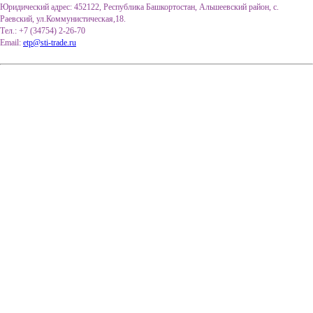
Юридический адрес: 452122, Республика Башкортостан, Альшеевский район, с.
Раевский, ул.Коммунистическая,18.
Тел.: +7 (34754) 2-26-70
Email:
etp@sti-trade.ru