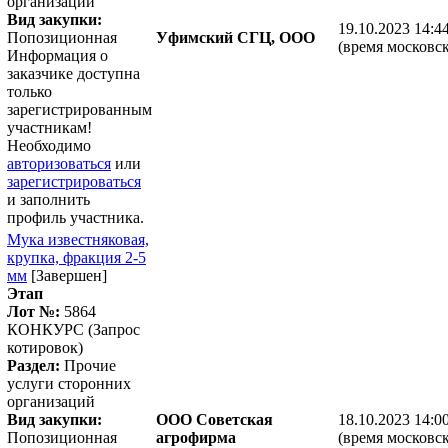
организаций
Вид закупки:
19.10.2023 14:4
Попозиционная
Уфимский СГЦ, ООО
(время московск
Информация о
заказчике доступна
только
зарегистрированным
участникам!
Необходимо
авторизоваться
или
зарегистрироваться
и заполнить
профиль участника.
Мука известняковая,
крупка, фракция 2-5
мм
[Завершен]
Этап
Лот №:
5864
КОНКУРС (Запрос
котировок)
Раздел:
Прочие
услуги сторонних
организаций
Вид закупки:
ООО Советская
18.10.2023 14:0
Попозиционная
агрофирма
(время московск